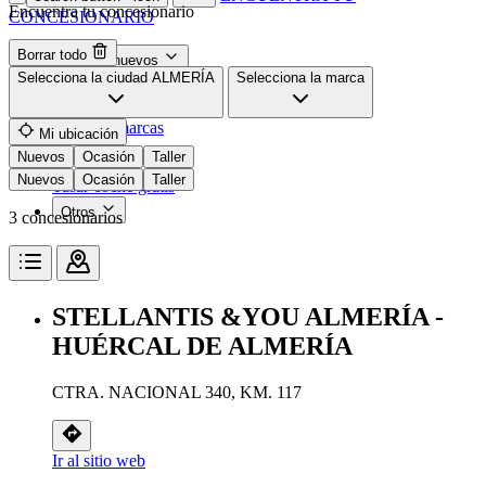
Encuentra tu concesionario
CONCESIONARIO
Borrar todo
Coches nuevos
Selecciona la ciudad
ALMERÍA
Selecciona la marca
Coches de ocasión
Nuestras promociones
Nuestras marcas
Mi ubicación
Cita Taller
Nuevos
Ocasión
Taller
Nuevos
Ocasión
Taller
Tasar coche gratis
Otros
3 concesionarios
STELLANTIS &YOU ALMERÍA -
HUÉRCAL DE ALMERÍA
CTRA. NACIONAL 340, KM. 117
Ir al sitio web