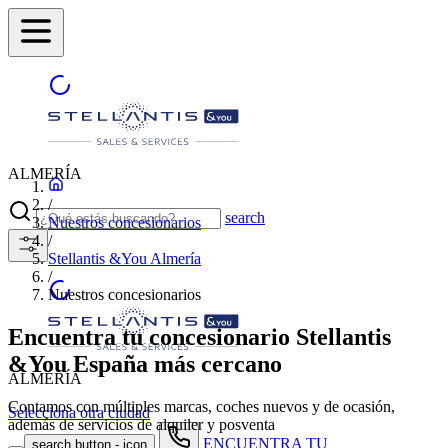
ALMERÍA
/
search
Nuestros concesionarios
/
Stellantis &You Almería
/
Nuestros concesionarios
Encuentra tu concesionario Stellantis
&You España más cercano
ALMERÍA
Contamos con múltiples marcas, coches nuevos y de ocasión,
Selecciona otra ciudad
además de servicios de alquiler y posventa
ENCUENTRA TU
search button - icon