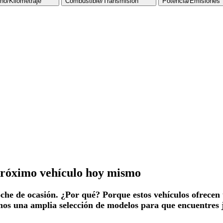
ño/Kilometraje
Combustible/Transmisión
Potencia/Emisiones
 próximo vehículo hoy mismo
e de ocasión. ¿Por qué? Porque estos vehículos ofrecen un
os una amplia selección de modelos para que encuentres j