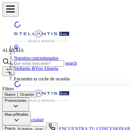
ALMERÍA
/
Nuestros concesionarios
/
search
Stellantis &You Almería
/
Encuentra tu coche de ocasión
Filtros
Nuevo
Ocasión
Promociones
ALMERÍA
Marca/Modelo
Selecciona otra ciudad
Precio
ENCUENTRA TU CONCESIONAR
search button - icon