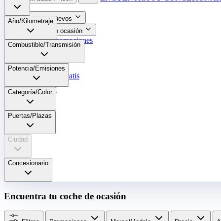
Coches nuevos
Año/Kilometraje
Coches de ocasión
Nuestras promociones
Combustible/Transmisión
Nuestras marcas
Cita Taller
Potencia/Emisiones
Tasar coche gratis
Otros
Categoría/Color
Puertas/Plazas
Ciudad
Concesionario
Encuentra tu coche de ocasión