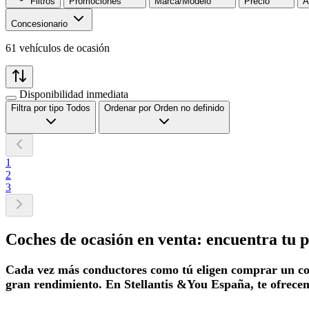
Filtros
Promociones
Marca/Modelo
Precio
A
Concesionario
61 vehículos de ocasión
Disponibilidad inmediata
Filtra por tipo
Todos
Ordenar por
Orden no definido
1
2
3
Coches de ocasión en venta: encuentra tu
Cada vez más conductores como tú eligen comprar un coch
gran rendimiento. En Stellantis &You España, te ofrecem