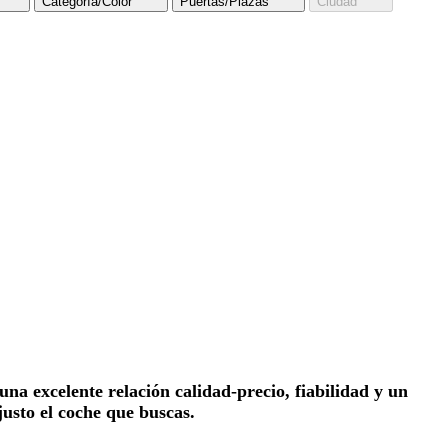
Categoría/Color
Puertas/Plazas
Ciudad
a excelente relación calidad-precio, fiabilidad y un
usto el coche que buscas.