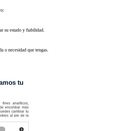
ro:
r su estado y fiabilidad.
uda o necesidad que tengas.
amos tu
ines analíticos,
ede encontrar más
:Puedes cambiar tu
kies al pie de la