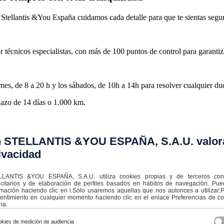
Stellantis &You España cuidamos cada detalle para que te sientas segu
 técnicos especialistas, con más de 100 puntos de control para garantiza
ernes, de 8 a 20 h y los sábados, de 10h a 14h para resolver cualquier d
lazo de 14 días o 1.000 km.
spaña te lo ponemos fácil.
 STELLANTIS &YOU ESPAÑA, S.A.U. valor
ivacidad
LANTIS &YOU ESPAÑA, S.A.U. utiliza cookies propias y de terceros con f
icitarios y de elaboración de perfiles basados en hábitos de navegación. Pu
rmación haciendo clic en i.Sólo usaremos aquellas que nos autorices a utilizar
entimiento en cualquier momento haciendo clic en el enlace Preferencias de coo
na.
kies de medición de audiencia