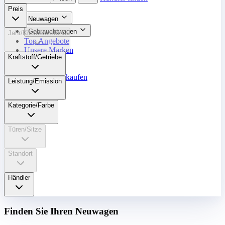
Preis
Neuwagen
Gebrauchtwagen
Jahr/Kilometerstand
Top Angebote
Unsere Marken
Kraftstoff/Getriebe
Werkstatt
Fahrzeug verkaufen
Leistung/Emission
Mehr
Kategorie/Farbe
Türen/Sitze
Standort
Händler
Finden Sie Ihren Neuwagen