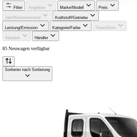
Filter
Angebote
Marke/Modell
Preis
Jahr/Kilometerstand
Kraftstoff/Getriebe
Leistung/Emission
Kategorie/Farbe
Türen/Sitze
Standort
Händler
85 Neuwagen verfügbar
Sortieren nach
Sortierung