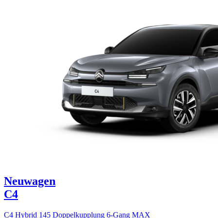
Neuwagen
C4
C4 Hybrid 145 Doppelkupplung 6-Gang MAX