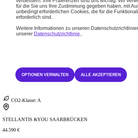
verbessern. Ihre Präferenzen sind uns wichtig. Wir ver
für die Sie uns Ihre Zustimmung gegeben haben, mit A
unbedingt erforderlichen Cookies, die für die Funktional
erforderlich sind.
Weitere Informationen zu unseren Datenschutzrichtlinien
unserer
Datenschutzrichtlinie
.
Neuwagen
2008
E-2008 ALLURE Elektromotor 156
Elektro
Automatik
OPTIONEN VERWALTEN
ALLE AKZEPTIEREN
15,5 kWh/100km
400 Km
0 g/Km
CO2-Klasse: A
STELLANTIS &YOU SAARBRÜCKEN
44.590 €