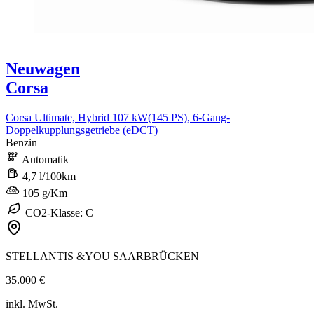
Neuwagen
Corsa
Corsa Ultimate, Hybrid 107 kW(145 PS), 6-Gang-
Doppelkupplungsgetriebe (eDCT)
Benzin
Automatik
4,7 l/100km
105 g/Km
CO2-Klasse: C
STELLANTIS &YOU SAARBRÜCKEN
35.000 €
inkl. MwSt.