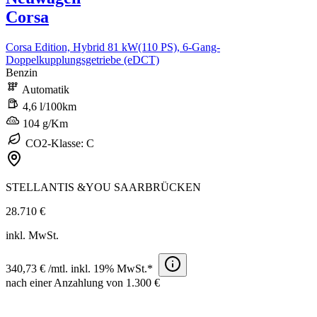
Corsa
Corsa Edition, Hybrid 81 kW(110 PS), 6-Gang-
Doppelkupplungsgetriebe (eDCT)
Benzin
Automatik
4,6 l/100km
104 g/Km
CO2-Klasse: C
STELLANTIS &YOU SAARBRÜCKEN
28.710 €
inkl. MwSt.
340,73 € /mtl. inkl. 19% MwSt.*
nach einer Anzahlung von 1.300 €