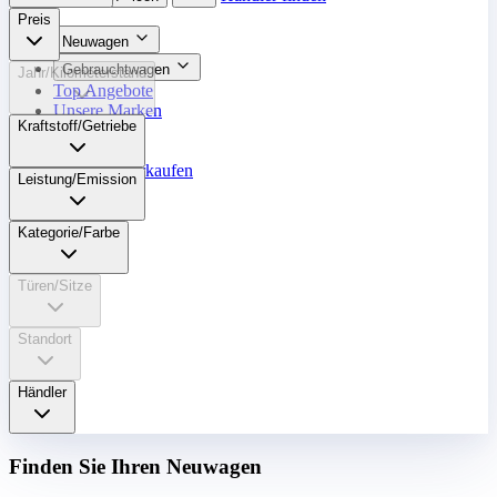
Preis
Neuwagen
Gebrauchtwagen
Jahr/Kilometerstand
Top Angebote
Unsere Marken
Kraftstoff/Getriebe
Werkstatt
Fahrzeug verkaufen
Leistung/Emission
Mehr
Kategorie/Farbe
Türen/Sitze
Standort
Händler
Finden Sie Ihren Neuwagen