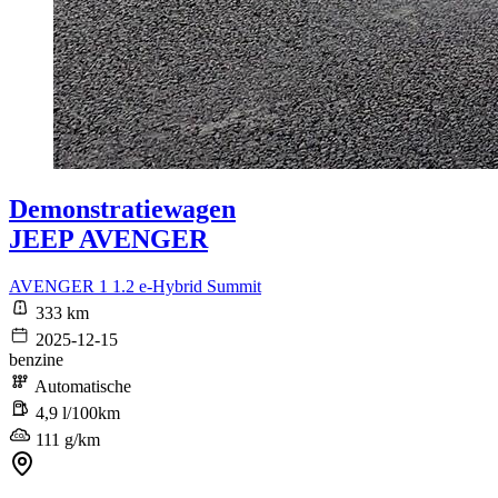
Demonstratiewagen
JEEP AVENGER
AVENGER 1 1.2 e-Hybrid Summit
333 km
2025-12-15
benzine
Automatische
4,9 l/100km
111 g/km