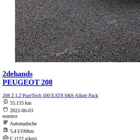
2dehands
PEUGEOT 208
208 2 1.2 PureTech 100 EAT8 S&S Allure Pack
55.155 km
2022-06-03
essence
Automatische
5,4 l/100km
C (122 g/km)