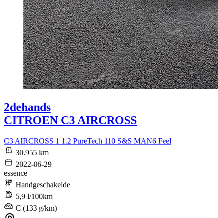
2dehands
CITROEN C3 AIRCROSS
C3 AIRCROSS 1 1.2 PureTech 110 S&S MAN6 Feel
30.955 km
2022-06-29
essence
Handgeschakelde
5,9 l/100km
C (133 g/km)