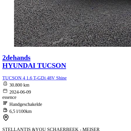
2dehands
HYUNDAI TUCSON
TUCSON 4 1.6 T-GDi 48V Shine
30.800 km
2024-06-09
essence
Handgeschakelde
6,5 l/100km
STELLANTIS &YOU SCHAERBEEK - MEISER