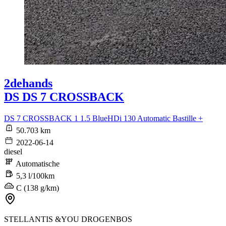
2dehands
DS DS 7 CROSSBACK
DS 7 CROSSBACK 1 1.5 BlueHDi 130 Automatic Bastille +
50.703 km
2022-06-14
diesel
Automatische
5,3 l/100km
C (138 g/km)
STELLANTIS &YOU DROGENBOS