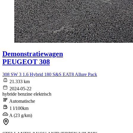
Demonstratiewagen
PEUGEOT 308
308 SW 3 1.6 Hybrid 180 S&S EAT8 Allure Pack
21.333 km
2024-05-22
hybride benzine elektrisch
Automatische
1 l/100km
A (23 g/km)