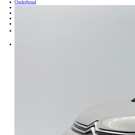
Onderhoud
Carrosserie
Aankoop van onderdelen
Verkopen
Meer
NL