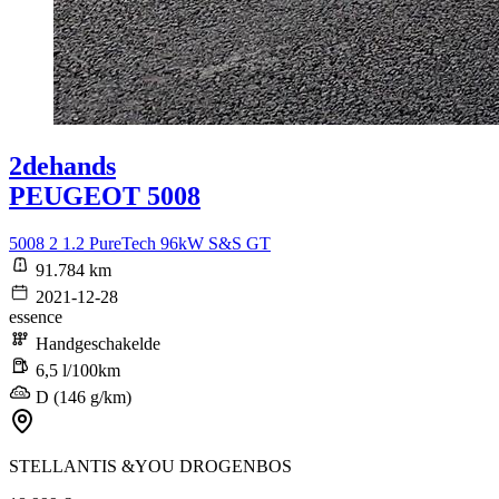
2dehands
PEUGEOT 5008
5008 2 1.2 PureTech 96kW S&S GT
91.784 km
2021-12-28
essence
Handgeschakelde
6,5 l/100km
D (146 g/km)
STELLANTIS &YOU DROGENBOS