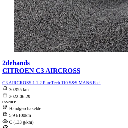
2dehands
CITROEN C3 AIRCROSS
C3 AIRCROSS 1 1.2 PureTech 110 S&S MAN6 Feel
30.955 km
2022-06-29
essence
Handgeschakelde
5,9 l/100km
C (133 g/km)