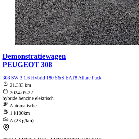
Demonstratiewagen
PEUGEOT 308
308 SW 3 1.6 Hybrid 180 S&S EAT8 Allure Pack
21.333 km
2024-05-22
hybride benzine elektrisch
Automatische
1 l/100km
A (23 g/km)