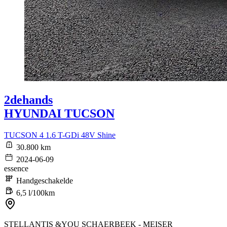
2dehands
HYUNDAI TUCSON
TUCSON 4 1.6 T-GDi 48V Shine
30.800 km
2024-06-09
essence
Handgeschakelde
6,5 l/100km
STELLANTIS &YOU SCHAERBEEK - MEISER