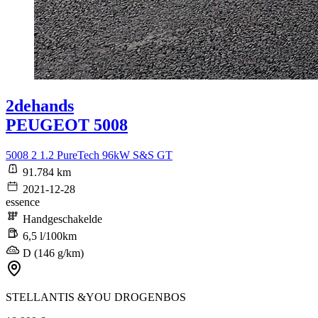
2dehands
PEUGEOT 5008
5008 2 1.2 PureTech 96kW S&S GT
91.784 km
2021-12-28
essence
Handgeschakelde
6,5 l/100km
D (146 g/km)
STELLANTIS &YOU DROGENBOS