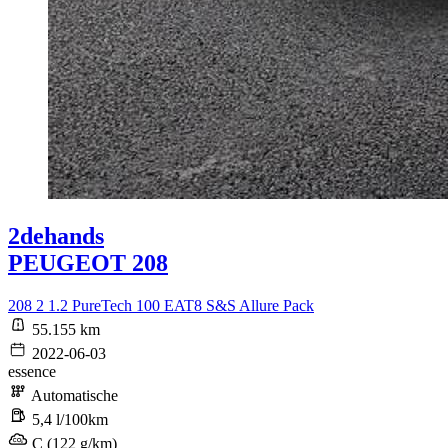
2dehands
PEUGEOT 208
208 2 1.2 PureTech 100 EAT8 S&S Allure Pack
55.155 km
2022-06-03
essence
Automatische
5,4 l/100km
C (122 g/km)