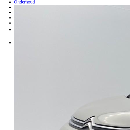
Onderhoud
Carrosserie
Aankoop van onderdelen
Verkopen
Meer
NL