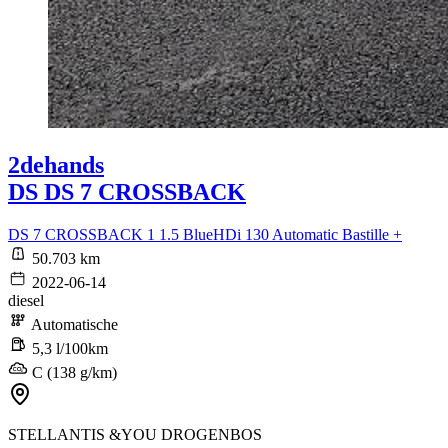
2dehands
DS DS 7 CROSSBACK
DS 7 CROSSBACK 1 1.5 BlueHDi 130 Automatic Bastille +
50.703 km
2022-06-14
diesel
Automatische
5,3 l/100km
C (138 g/km)
STELLANTIS &YOU DROGENBOS