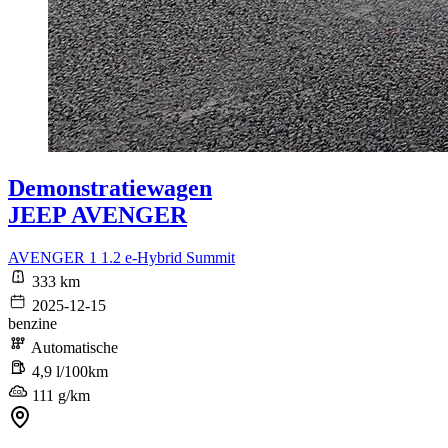
Demonstratiewagen
JEEP AVENGER
AVENGER 1 1.2 e-Hybrid Summit
333 km
2025-12-15
benzine
Automatische
4,9 l/100km
111 g/km