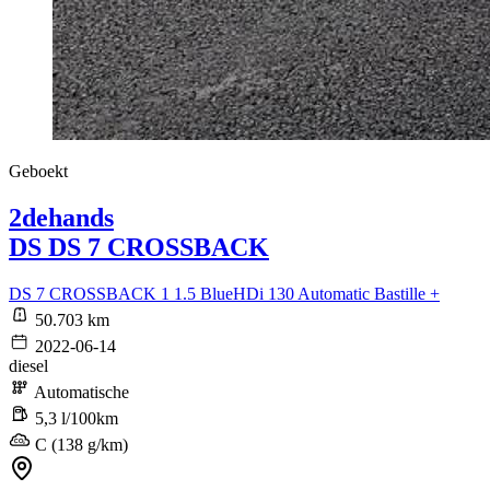
Geboekt
2dehands
DS DS 7 CROSSBACK
DS 7 CROSSBACK 1 1.5 BlueHDi 130 Automatic Bastille +
50.703 km
2022-06-14
diesel
Automatische
5,3 l/100km
C (138 g/km)