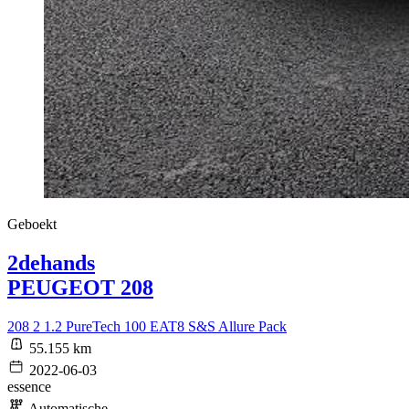
Geboekt
2dehands
PEUGEOT 208
208 2 1.2 PureTech 100 EAT8 S&S Allure Pack
55.155 km
2022-06-03
essence
Automatische