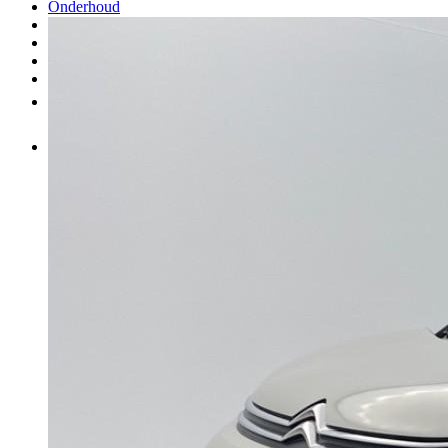
Onderhoud
Carrosserie
Aankoop van onderdelen
Verkopen
Meer
NL