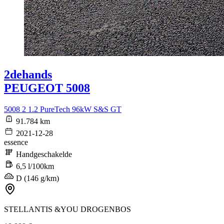
2dehands
PEUGEOT 5008
5008 2 1.2 PureTech 96kW S&S GT
91.784 km
2021-12-28
essence
Handgeschakelde
6,5 l/100km
D (146 g/km)
STELLANTIS &YOU DROGENBOS