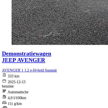
Demonstratiewagen
JEEP AVENGER
AVENGER 1 1.2 e-Hybrid Summit
333 km
2025-12-15
benzine
Automatische
4,9 l/100km
111 g/km