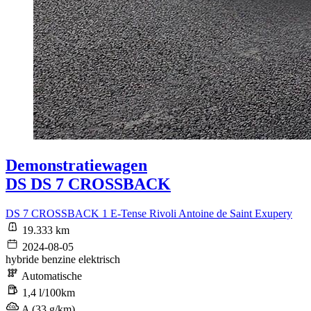
Demonstratiewagen
DS DS 7 CROSSBACK
DS 7 CROSSBACK 1 E-Tense Rivoli Antoine de Saint Exupery
19.333 km
2024-08-05
hybride benzine elektrisch
Automatische
1,4 l/100km
A (33 g/km)