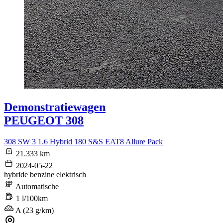
Demonstratiewagen
PEUGEOT 308
308 SW 3 1.6 Hybrid 180 S&S EAT8 Allure Pack
21.333 km
2024-05-22
hybride benzine elektrisch
Automatische
1 l/100km
A (23 g/km)