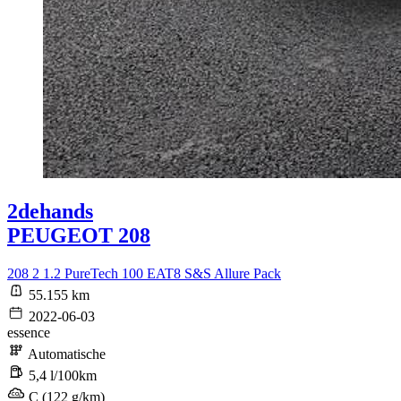
2dehands
PEUGEOT 208
208 2 1.2 PureTech 100 EAT8 S&S Allure Pack
55.155 km
2022-06-03
essence
Automatische
5,4 l/100km
C (122 g/km)