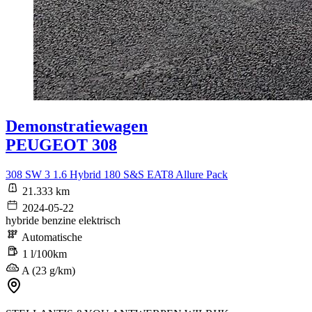
Demonstratiewagen
PEUGEOT 308
308 SW 3 1.6 Hybrid 180 S&S EAT8 Allure Pack
21.333 km
2024-05-22
hybride benzine elektrisch
Automatische
1 l/100km
A (23 g/km)