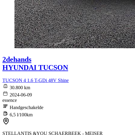
2dehands
HYUNDAI TUCSON
TUCSON 4 1.6 T-GDi 48V Shine
30.800 km
2024-06-09
essence
Handgeschakelde
6,5 l/100km
STELLANTIS &YOU SCHAERBEEK - MEISER