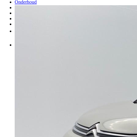
Onderhoud
Carrosserie
Aankoop van onderdelen
Verkopen
Meer
NL