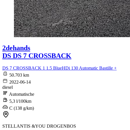
2dehands
DS DS 7 CROSSBACK
DS 7 CROSSBACK 1 1.5 BlueHDi 130 Automatic Bastille +
50.703 km
2022-06-14
diesel
Automatische
5,3 l/100km
C (138 g/km)
STELLANTIS &YOU DROGENBOS