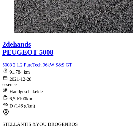
2dehands
PEUGEOT 5008
5008 2 1.2 PureTech 96kW S&S GT
91.784 km
2021-12-28
essence
Handgeschakelde
6,5 l/100km
D (146 g/km)
STELLANTIS &YOU DROGENBOS