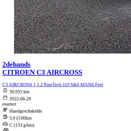
2dehands
CITROEN C3 AIRCROSS
C3 AIRCROSS 1 1.2 PureTech 110 S&S MAN6 Feel
30.955 km
2022-06-29
essence
Handgeschakelde
5,9 l/100km
C (133 g/km)