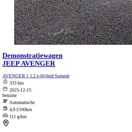
Demonstratiewagen
JEEP AVENGER
AVENGER 1 1.2 e-Hybrid Summit
333 km
2025-12-15
benzine
Automatische
4,9 l/100km
111 g/km