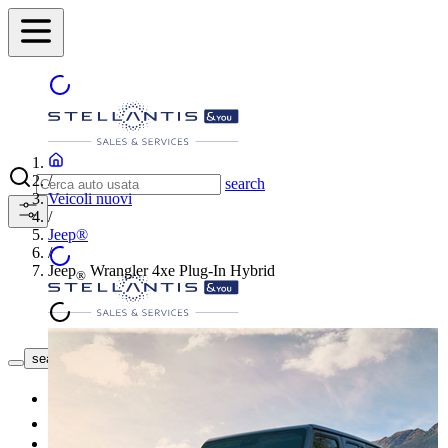
/
search
Veicoli nuovi
/
Jeep®
/
Jeep
Wrangler 4xe Plug-In Hybrid
®
Trova la concessionaria
search button - icon
Nuovo
Usato
Le nostre offerte