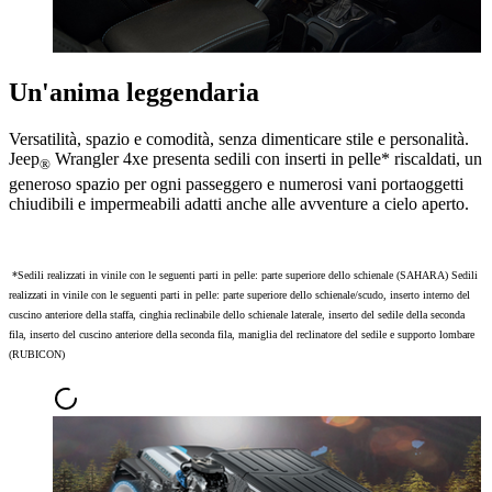
Un'anima leggendaria
Versatilità, spazio e comodità, senza dimenticare stile e personalità.
Jeep
Wrangler 4xe presenta sedili con inserti in pelle* riscaldati, un
®
generoso spazio per ogni passeggero e numerosi vani portaoggetti
chiudibili e impermeabili adatti anche alle avventure a cielo aperto.
*Sedili realizzati in vinile con le seguenti parti in pelle: parte superiore dello schienale (SAHARA) Sedili
realizzati in vinile con le seguenti parti in pelle: parte superiore dello schienale/scudo, inserto interno del
cuscino anteriore della staffa, cinghia reclinabile dello schienale laterale, inserto del sedile della seconda
fila, inserto del cuscino anteriore della seconda fila, maniglia del reclinatore del sedile e supporto lombare
(RUBICON)