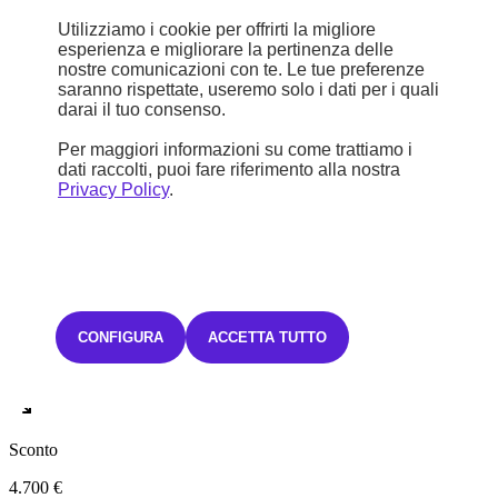
Wrangler 4xe Plug-In Hybrid
Utilizziamo i cookie per offrirti la migliore
esperienza e migliorare la pertinenza delle
Sahara 2.0 4xe PHEV 380cv AT8
nostre comunicazioni con te. Le tue preferenze
4xe Plug-in Hybrid
saranno rispettate, useremo solo i dati per i quali
darai il tuo consenso.
Automatico
10,6 l/100km
Per maggiori informazioni su come trattiamo i
23 kWh/100km
dati raccolti, puoi fare riferimento alla nostra
Privacy Policy
.
42 km
F (247 g/km)
STELLANTIS &YOU TORINO MIRAFIORI
Prezzo di listino
CONFIGURA
ACCETTA TUTTO
91.450 €
Sconto
4.700 €