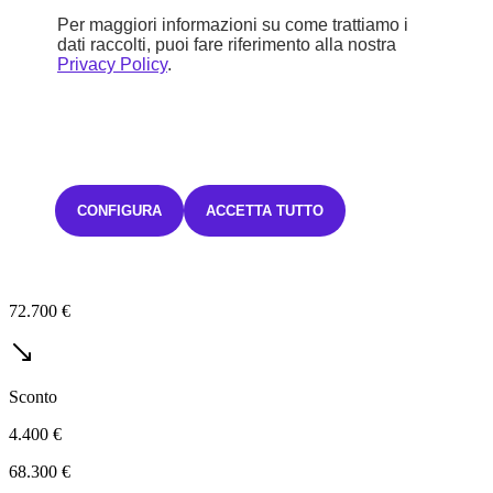
Wrangler Benzina
Per maggiori informazioni su come trattiamo i
dati raccolti, puoi fare riferimento alla nostra
Privacy Policy
.
2,0 BZ Limited Edition SAHARA
Benzina
Automatico
11,1 l/100km
F (250 g/km)
CONFIGURA
ACCETTA TUTTO
STELLANTIS &YOU MILANO GATTAMELATA
Prezzo di listino
72.700 €
Sconto
4.400 €
68.300 €