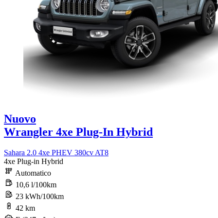
Nuovo
Wrangler 4xe Plug-In Hybrid
Sahara 2.0 4xe PHEV 380cv AT8
4xe Plug-in Hybrid
Automatico
10,6 l/100km
23 kWh/100km
42 km