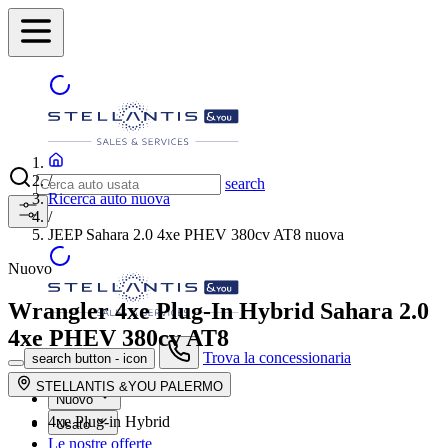
/
search
Ricerca auto nuova
/
JEEP Sahara 2.0 4xe PHEV 380cv AT8 nuova
Nuovo
Wrangler 4xe Plug-In Hybrid
Sahara 2.0
4xe PHEV 380cv AT8
Trova la concessionaria
search button - icon
STELLANTIS &YOU PALERMO
Nuovo
4xe Plug-in Hybrid
Usato
Le nostre offerte