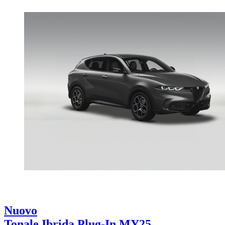
Nuovo
Tonale Ibrida Plug-In MY25