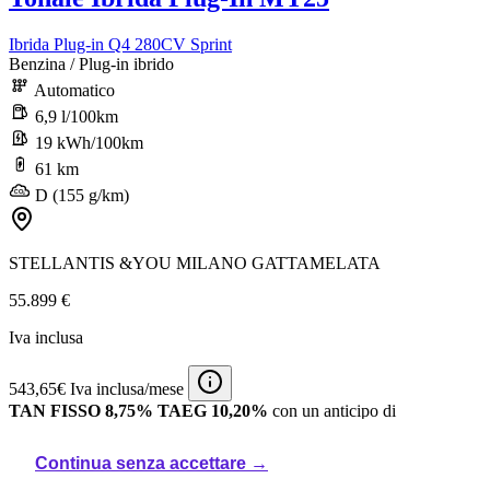
Ibrida Plug-in Q4 280CV Sprint
Benzina / Plug-in ibrido
Automatico
6,9 l/100km
19 kWh/100km
61 km
D (155 g/km)
STELLANTIS &YOU MILANO GATTAMELATA
55.899 €
Iva inclusa
543,65€ Iva inclusa/mese
TAN FISSO 8,75% TAEG 10,20%
con un anticipo di
16.769,70€.
35 rate mensili oltre ad una maxirata finale di
30.143,55€ o sei libero di sostituire o restituire la vettura.
L'offerta è
Continua senza accettare →
valida fino al 31/07/2026.
Salvo approvazione Stellantis Financial
Services Italia S.p.A.