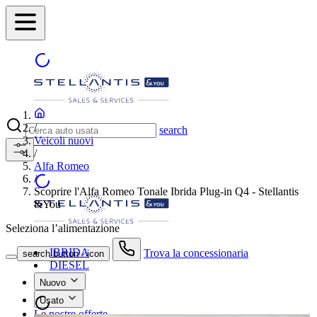
/
search
Veicoli nuovi
/
Alfa Romeo
/
Scoprire l'Alfa Romeo Tonale Ibrida Plug-in Q4 - Stellantis
&You
Seleziona l’alimentazione
IBRIDA
Trova la concessionaria
search button - icon
DIESEL
Nuovo
Usato
Le nostre offerte