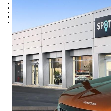
I nostri brand
Officina
Vendi un'auto
Altro