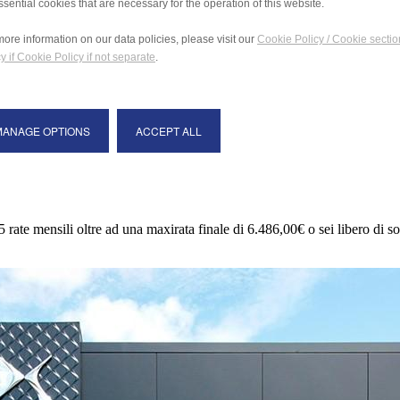
ssential cookies that are necessary for the operation of this website.
more information on our data policies, please visit our
Cookie Policy / Cookie sectio
y if Cookie Policy if not separate
.
MANAGE OPTIONS
ACCEPT ALL
5 rate mensili oltre ad una maxirata finale di 6.486,00€ o sei libero di sost