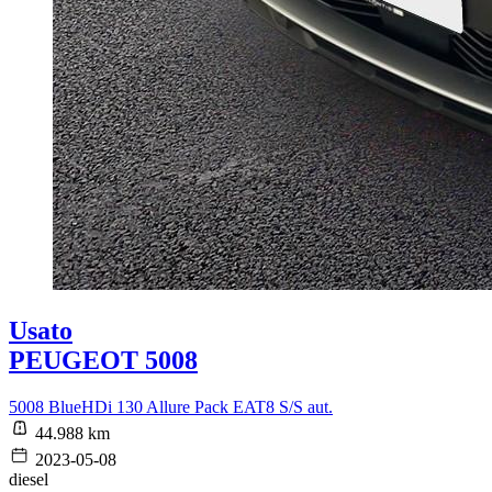
Usato
PEUGEOT 5008
5008 BlueHDi 130 Allure Pack EAT8 S/S aut.
44.988 km
2023-05-08
diesel