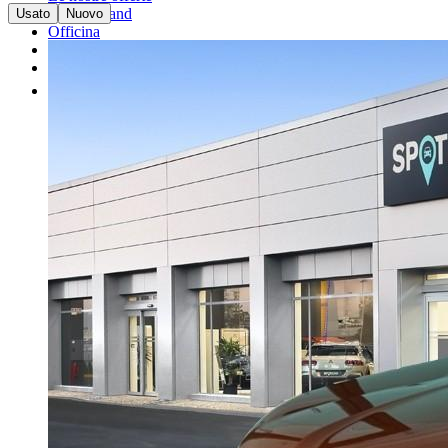
I nostri brand
Usato
Nuovo
Officina
Vendi un'auto
Altro