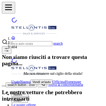
/
search
404
Non siamo riusciti a trovare questa
pagina...
Ma non rimanere sul ciglio della strada!
Usato
Nuovo
Officina
Homepage
Vendi un'auto
Trova la concessionaria
search button - icon
Le nostre vetture che potrebbero
Nuovo
interessarti
Usato
Le nostre offerte