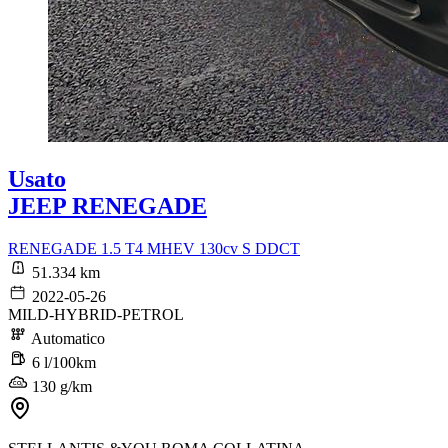
Usato
JEEP RENEGADE
RENEGADE 1.5 T4 MHEV 130cv S DDCT
51.334 km
2022-05-26
MILD-HYBRID-PETROL
Automatico
6 l/100km
130 g/km