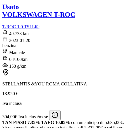
Usato
VOLKSWAGEN T-ROC
T-ROC 1.0 TSI Life
49.733 km
2023-01-20
benzina
Manuale
6 l/100km
150 g/km
STELLANTIS &YOU ROMA COLLATINA
18.950 €
Iva inclusa
304,00€ Iva inclusa/mese
TAN FISSO 7,35% TAEG 10,05%
con un anticipo di 5.685,00€.
35 rate mensili oltre ad una maxirata finale di 5.325,00€ o sei libero