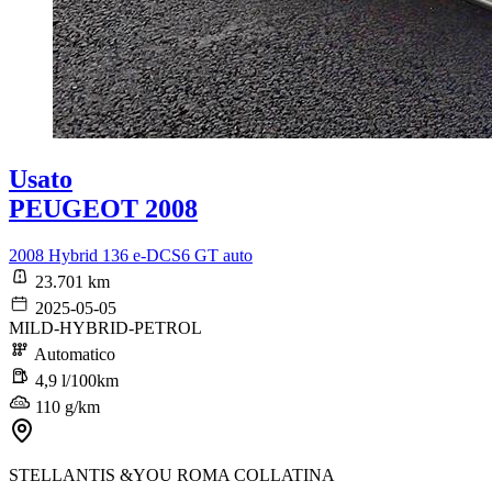
Usato
PEUGEOT 2008
2008 Hybrid 136 e-DCS6 GT auto
23.701 km
2025-05-05
MILD-HYBRID-PETROL
Automatico
4,9 l/100km
110 g/km
STELLANTIS &YOU ROMA COLLATINA