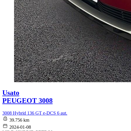
Usato
PEUGEOT 3008
3008 Hybrid 136 GT e-DCS 6 aut.
39.756 km
2024-01-08