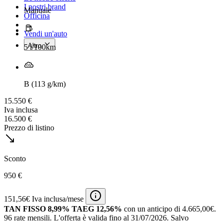
I nostri brand
Manuale
Officina
Vendi un'auto
Altro
5 l/100km
B (113 g/km)
15.550 €
Iva inclusa
16.500 €
Prezzo di listino
Sconto
950 €
151,56€ Iva inclusa/mese
TAN FISSO 8,99% TAEG 12,56%
con un anticipo di 4.665,00€.
96 rate mensili.
L'offerta è valida fino al 31/07/2026.
Salvo