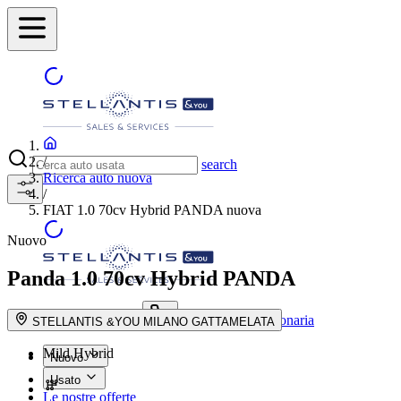
/
search
Ricerca auto nuova
/
FIAT 1.0 70cv Hybrid PANDA nuova
Nuovo
Panda
1.0 70cv Hybrid PANDA
Trova la concessionaria
search button - icon
STELLANTIS &YOU MILANO GATTAMELATA
Mild Hybrid
Nuovo
Usato
Le nostre offerte