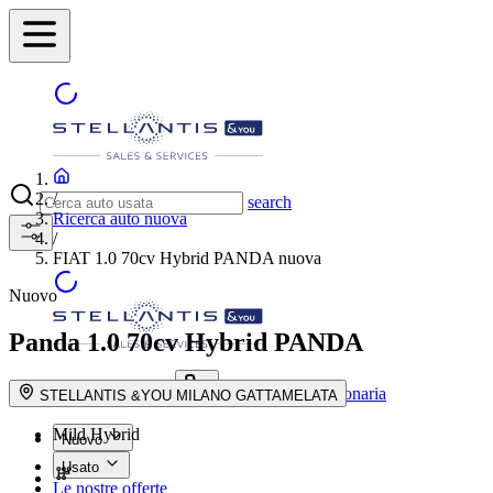
/
search
Ricerca auto nuova
/
FIAT 1.0 70cv Hybrid PANDA nuova
Nuovo
Panda
1.0 70cv Hybrid PANDA
Trova la concessionaria
search button - icon
STELLANTIS &YOU MILANO GATTAMELATA
Mild Hybrid
Nuovo
Usato
Le nostre offerte