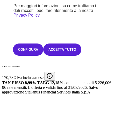
Per maggiori informazioni su come trattiamo i
1.0 70cv Hybrid PANDA
dati raccolti, puoi fare riferimento alla nostra
Mild Hybrid
Privacy Policy
.
Manuale
5 l/100km
B (113 g/km)
STELLANTIS &YOU MILANO GATTAMELATA
CONFIGURA
ACCETTA TUTTO
17.420 €
Iva inclusa
170,73€ Iva inclusa/mese
TAN FISSO 8,99% TAEG 12,18%
con un anticipo di 5.226,00€.
96 rate mensili.
L'offerta è valida fino al 31/08/2026.
Salvo
approvazione Stellantis Financial Services Italia S.p.A.