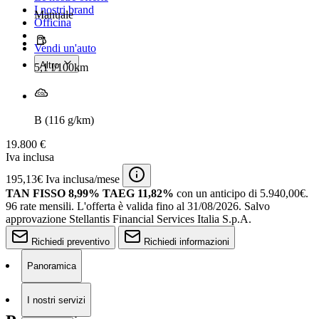
I nostri brand
Manuale
Officina
Vendi un'auto
Altro
5,1 l/100km
B (116 g/km)
19.800 €
Iva inclusa
195,13€ Iva inclusa/mese
TAN FISSO 8,99% TAEG 11,82%
con un anticipo di 5.940,00€.
96 rate mensili.
L'offerta è valida fino al 31/08/2026.
Salvo
approvazione Stellantis Financial Services Italia S.p.A.
Richiedi preventivo
Richiedi informazioni
Panoramica
I nostri servizi