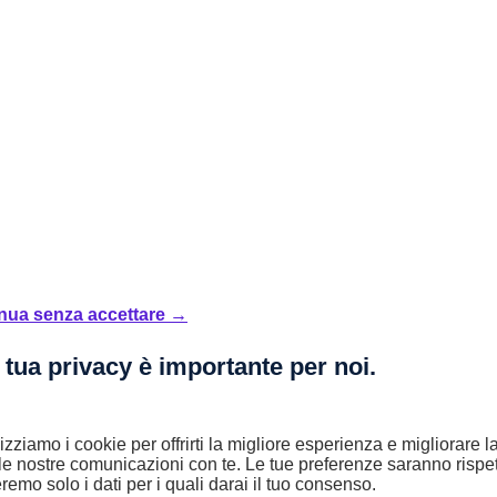
nua senza accettare →
 tua privacy è importante per noi.
enti mensili adattati alle tue esigenze. Oppure acquistare in contanti o
i ti contatterà al più presto!
lizziamo i cookie per offrirti la migliore esperienza e migliorare 
le nostre comunicazioni con te. Le tue preferenze saranno rispet
remo solo i dati per i quali darai il tuo consenso.
6 rate mensili.
L'offerta è valida fino al 31/07/2026.
Salvo approvazione 