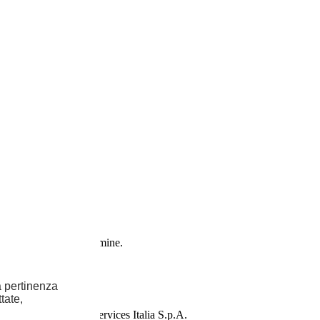
 noleggiare a lungo termine.
la pertinenza
tate,
Stellantis Financial Services Italia S.p.A.