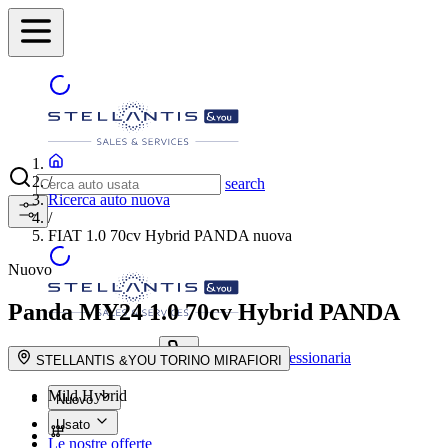
/
search
Ricerca auto nuova
/
FIAT 1.0 70cv Hybrid PANDA nuova
Nuovo
Panda MY24
1.0 70cv Hybrid PANDA
Trova la concessionaria
search button - icon
STELLANTIS &YOU TORINO MIRAFIORI
Mild Hybrid
Nuovo
Usato
Le nostre offerte