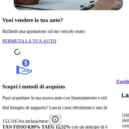
Vuoi vendere la tua auto?
Richiedi una quotazione sul tuo veicolo usato
PERMUTA LA TUA AUTO
Conti
Scopri i metodi di acquisto
La
Puoi acquistare la tua nuova auto con finanziamento e richiedere pagam
Hai bisogno di supporto? Lascia i tuoi riferimenti e uno dei nostri espert
Uti
del
153,31€ Iva inclusa/mese
use
TAN FISSO 8,99% TAEG 12,52%
con un anticipo di 4.716,00€.
9