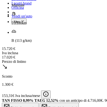
I nostri brand
Manuale
Officina
Vendi un'auto
Altro
5 l/100km
B (113 g/km)
15.720 €
Iva inclusa
17.020 €
Prezzo di listino
Sconto
1.300 €
153,31€ Iva inclusa/mese
TAN FISSO 8,99% TAEG 12,52%
con un anticipo di 4.716,00€.
9