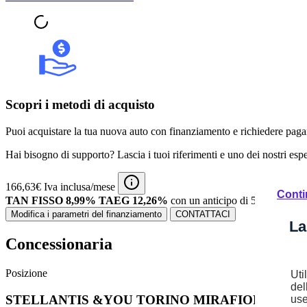
Scopri i metodi di acquisto
Puoi acquistare la tua nuova auto con finanziamento e richiedere pagam
Hai bisogno di supporto? Lascia i tuoi riferimenti e uno dei nostri espert
166,63€ Iva inclusa/mese
Conti
TAN FISSO 8,99% TAEG 12,26%
con un anticipo di 5.106,00€.
9
Modifica i parametri del finanziamento
CONTATTACI
La
Concessionaria
Posizione
Uti
del
STELLANTIS &YOU TORINO MIRAFIORI
use