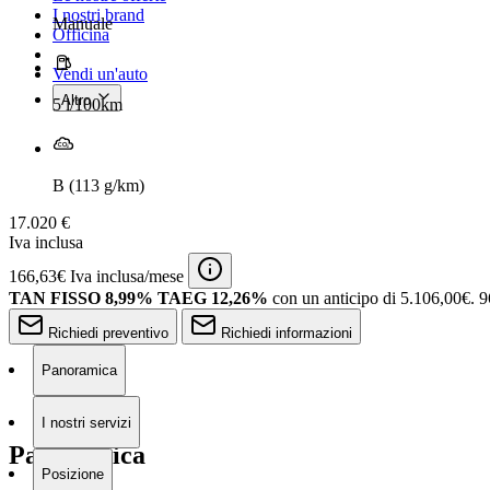
I nostri brand
Manuale
Officina
Vendi un'auto
Altro
5 l/100km
B (113 g/km)
17.020 €
Iva inclusa
166,63€ Iva inclusa/mese
TAN FISSO 8,99% TAEG 12,26%
con un anticipo di 5.106,00€.
9
Richiedi preventivo
Richiedi informazioni
Panoramica
I nostri servizi
Panoramica
Posizione