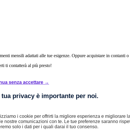
enti mensili adattati alle tue esigenze. Oppure acquistare in contanti o
i ti contatterà al più presto!
nua senza accettare →
6 rate mensili.
L'offerta è valida fino al 31/07/2026.
Salvo approvazione 
 tua privacy è importante per noi.
lizziamo i cookie per offrirti la migliore esperienza e migliorare 
le nostre comunicazioni con te. Le tue preferenze saranno rispet
remo solo i dati per i quali darai il tuo consenso.