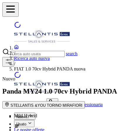
/
search
Ricerca auto nuova
/
FIAT 1.0 70cv Hybrid PANDA nuova
Nuovo
Panda MY24
1.0 70cv Hybrid PANDA
Trova la concessionaria
search button - icon
STELLANTIS &YOU TORINO MIRAFIORI
Mild Hybrid
Nuovo
Usato
Le nostre offerte