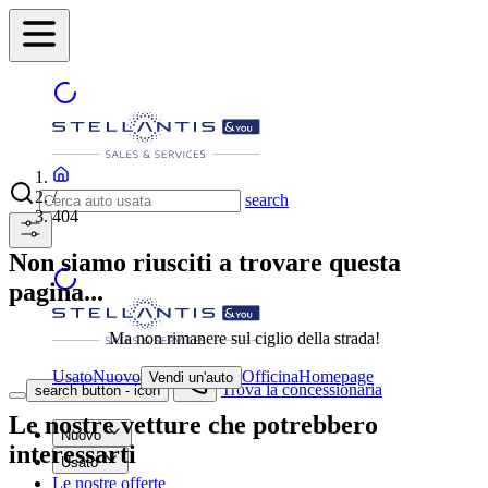
/
search
404
Non siamo riusciti a trovare questa
pagina...
Ma non rimanere sul ciglio della strada!
Usato
Nuovo
Officina
Homepage
Vendi un'auto
Trova la concessionaria
search button - icon
Le nostre vetture che potrebbero
Nuovo
interessarti
Usato
Le nostre offerte