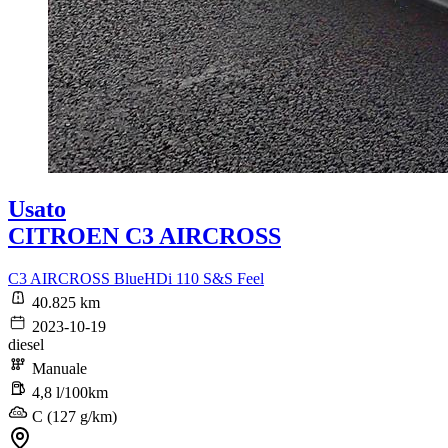
Usato
CITROEN C3 AIRCROSS
C3 AIRCROSS BlueHDi 110 S&S Feel
40.825 km
2023-10-19
diesel
Manuale
4,8 l/100km
C (127 g/km)