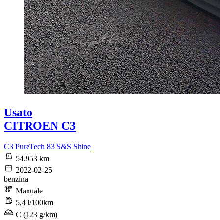
Usato
CITROEN C3
C3 PureTech 83 S&S Shine
54.953 km
2022-02-25
benzina
Manuale
5,4 l/100km
C (123 g/km)