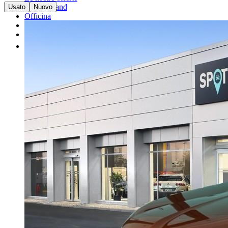
I nostri brand
Usato
Nuovo
Officina
Vendi un'auto
Altro