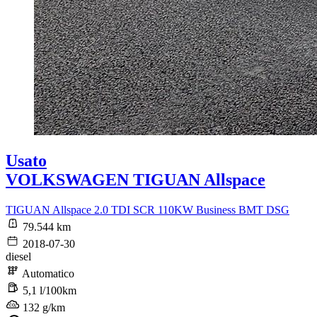
Usato
VOLKSWAGEN TIGUAN Allspace
TIGUAN Allspace 2.0 TDI SCR 110KW Business BMT DSG
79.544 km
2018-07-30
diesel
Automatico
5,1 l/100km
132 g/km