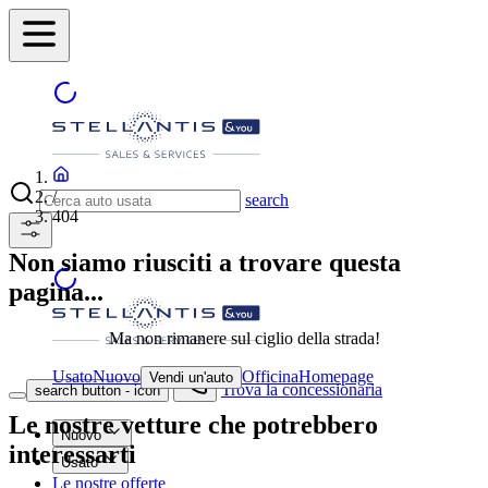
/
search
404
Non siamo riusciti a trovare questa
pagina...
Ma non rimanere sul ciglio della strada!
Usato
Nuovo
Officina
Homepage
Vendi un'auto
Trova la concessionaria
search button - icon
Le nostre vetture che potrebbero
Nuovo
interessarti
Usato
Le nostre offerte