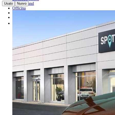
I nostri brand
Usato
Nuovo
Officina
Vendi un'auto
Altro