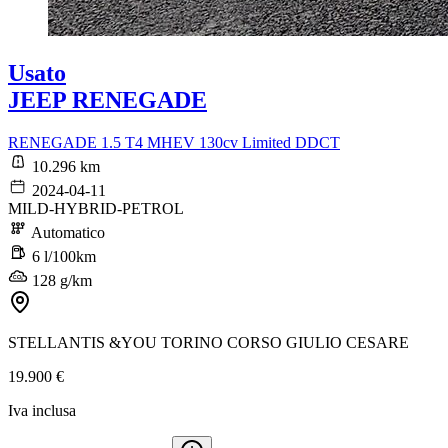
Usato
JEEP RENEGADE
RENEGADE 1.5 T4 MHEV 130cv Limited DDCT
10.296 km
2024-04-11
MILD-HYBRID-PETROL
Automatico
6 l/100km
128 g/km
STELLANTIS &YOU TORINO CORSO GIULIO CESARE
19.900 €
Iva inclusa