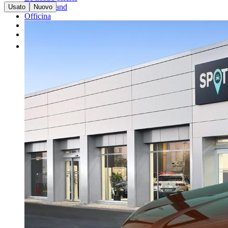
I nostri brand
Usato
Nuovo
Officina
Vendi un'auto
Altro