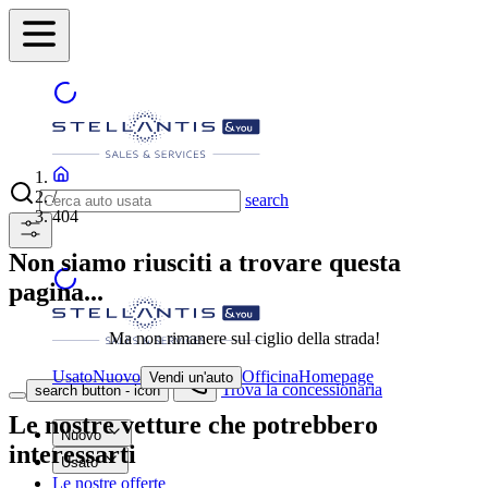
/
search
404
Non siamo riusciti a trovare questa
pagina...
Ma non rimanere sul ciglio della strada!
Usato
Nuovo
Officina
Homepage
Vendi un'auto
Trova la concessionaria
search button - icon
Le nostre vetture che potrebbero
Nuovo
interessarti
Usato
Le nostre offerte