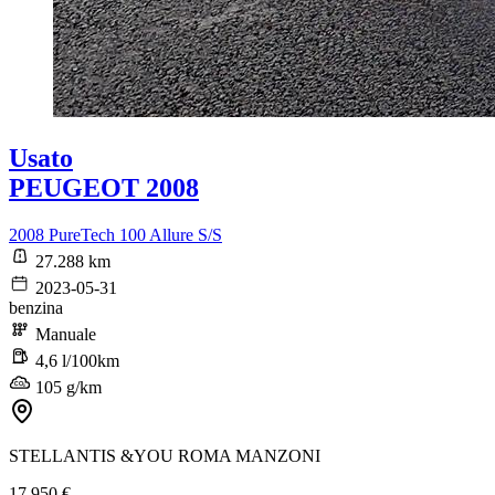
Usato
PEUGEOT 2008
2008 PureTech 100 Allure S/S
27.288 km
2023-05-31
benzina
Manuale
4,6 l/100km
105 g/km
STELLANTIS &YOU ROMA MANZONI
17.950 €