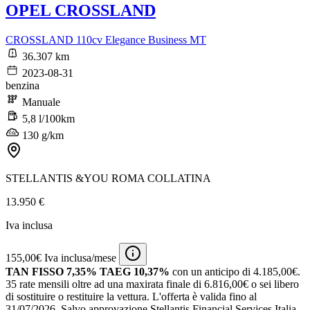
OPEL CROSSLAND
CROSSLAND 110cv Elegance Business MT
36.307 km
2023-08-31
benzina
Manuale
5,8 l/100km
130 g/km
STELLANTIS &YOU ROMA COLLATINA
13.950 €
Iva inclusa
155,00€ Iva inclusa/mese
TAN FISSO 7,35% TAEG 10,37%
con un anticipo di 4.185,00€.
35 rate mensili oltre ad una maxirata finale di 6.816,00€ o sei libero
di sostituire o restituire la vettura.
L'offerta è valida fino al
31/07/2026.
Salvo approvazione Stellantis Financial Services Italia