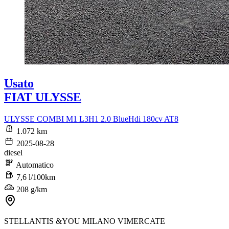
Usato
FIAT ULYSSE
ULYSSE COMBI M1 L3H1 2.0 BlueHdi 180cv AT8
1.072 km
2025-08-28
diesel
Automatico
7,6 l/100km
208 g/km
STELLANTIS &YOU MILANO VIMERCATE