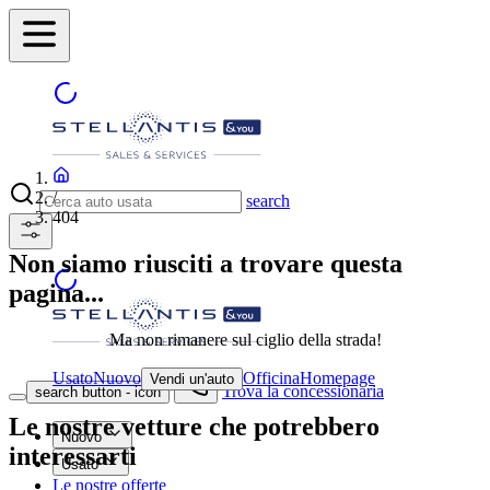
/
search
404
Non siamo riusciti a trovare questa
pagina...
Ma non rimanere sul ciglio della strada!
Usato
Nuovo
Officina
Homepage
Vendi un'auto
Trova la concessionaria
search button - icon
Le nostre vetture che potrebbero
Nuovo
interessarti
Usato
Le nostre offerte