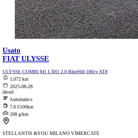
Usato
FIAT ULYSSE
ULYSSE COMBI M1 L3H1 2.0 BlueHdi 180cv AT8
1.072 km
2025-08-28
diesel
Automatico
7,6 l/100km
208 g/km
STELLANTIS &YOU MILANO VIMERCATE