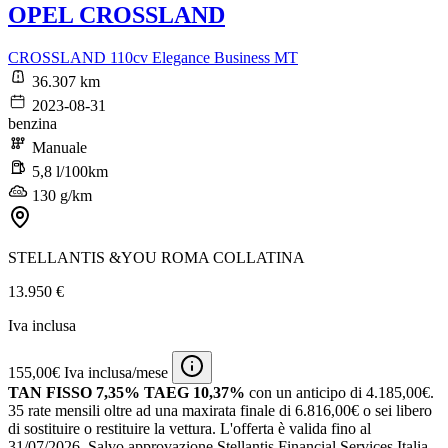
OPEL CROSSLAND
CROSSLAND 110cv Elegance Business MT
36.307 km
2023-08-31
benzina
Manuale
5,8 l/100km
130 g/km
STELLANTIS &YOU ROMA COLLATINA
13.950 €
Iva inclusa
155,00€ Iva inclusa/mese
TAN FISSO 7,35% TAEG 10,37%
con un anticipo di 4.185,00€.
35 rate mensili oltre ad una maxirata finale di 6.816,00€ o sei libero
di sostituire o restituire la vettura.
L'offerta è valida fino al
31/07/2026.
Salvo approvazione Stellantis Financial Services Italia