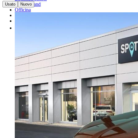
I nostri brand
Usato
Nuovo
Officina
Vendi un'auto
Altro