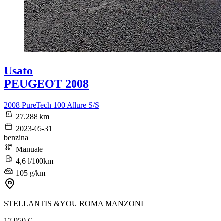
Usato
PEUGEOT 2008
2008 PureTech 100 Allure S/S
27.288 km
2023-05-31
benzina
Manuale
4,6 l/100km
105 g/km
STELLANTIS &YOU ROMA MANZONI
17.950 €