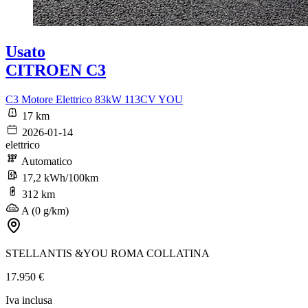
Usato
CITROEN C3
C3 Motore Elettrico 83kW 113CV YOU
17 km
2026-01-14
elettrico
Automatico
17,2 kWh/100km
312 km
A (0 g/km)
STELLANTIS &YOU ROMA COLLATINA
17.950 €
Iva inclusa