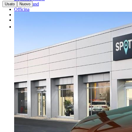
I nostri brand
Usato
Nuovo
Officina
Vendi un'auto
Altro