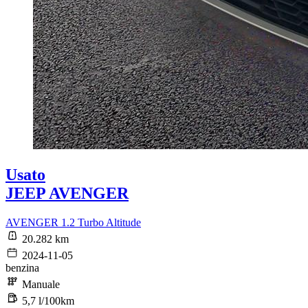
Usato
JEEP AVENGER
AVENGER 1.2 Turbo Altitude
20.282 km
2024-11-05
benzina
Manuale
5,7 l/100km