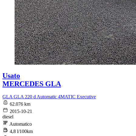
Usato
MERCEDES GLA
GLA GLA 220 d Automatic 4MATIC Executive
62.076 km
2015-10-21
diesel
Automatico
4,8 l/100km