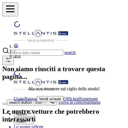
/
search
404
Non siamo riusciti a trovare questa
pagina...
Ma non rimanere sul ciglio della strada!
Usato
Nuovo
Officina
Homepage
Vendi un'auto
Trova la concessionaria
search button - icon
Le nostre vetture che potrebbero
Nuovo
interessarti
Usato
Le nostre offerte