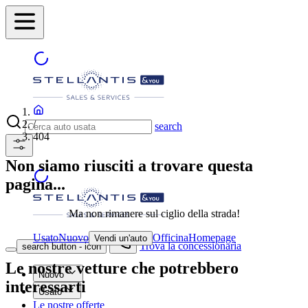
/
search
404
Non siamo riusciti a trovare questa
pagina...
Ma non rimanere sul ciglio della strada!
Usato
Nuovo
Officina
Homepage
Vendi un'auto
Trova la concessionaria
search button - icon
Le nostre vetture che potrebbero
Nuovo
interessarti
Usato
Le nostre offerte