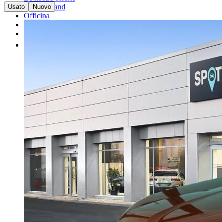
I nostri brand
Usato
Nuovo
Officina
Vendi un'auto
Altro