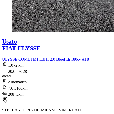
Usato
FIAT ULYSSE
ULYSSE COMBI M1 L3H1 2.0 BlueHdi 180cv AT8
1.072 km
2025-08-28
diesel
Automatico
7,6 l/100km
208 g/km
STELLANTIS &YOU MILANO VIMERCATE