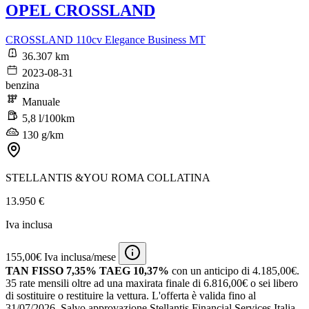
OPEL CROSSLAND
CROSSLAND 110cv Elegance Business MT
36.307 km
2023-08-31
benzina
Manuale
5,8 l/100km
130 g/km
STELLANTIS &YOU ROMA COLLATINA
13.950 €
Iva inclusa
155,00€ Iva inclusa/mese
TAN FISSO 7,35% TAEG 10,37%
con un anticipo di 4.185,00€.
35 rate mensili oltre ad una maxirata finale di 6.816,00€ o sei libero
di sostituire o restituire la vettura.
L'offerta è valida fino al
31/07/2026.
Salvo approvazione Stellantis Financial Services Italia