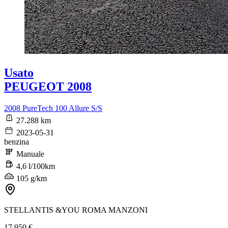
Usato
PEUGEOT 2008
2008 PureTech 100 Allure S/S
27.288 km
2023-05-31
benzina
Manuale
4,6 l/100km
105 g/km
STELLANTIS &YOU ROMA MANZONI
17.950 €