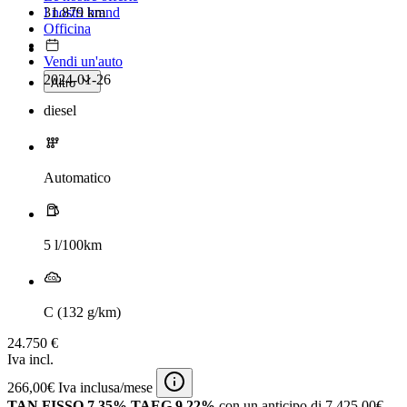
31.879 km
I nostri brand
Officina
Vendi un'auto
2024-01-26
Altro
diesel
Automatico
5 l/100km
C (132 g/km)
24.750 €
Iva incl.
266,00€ Iva inclusa/mese
TAN FISSO 7,35% TAEG 9,22%
con un anticipo di 7.425,00€.