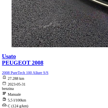
Usato
PEUGEOT 2008
2008 PureTech 100 Allure S/S
27.288 km
2023-05-31
benzina
Manuale
5,5 l/100km
C (124 g/km)