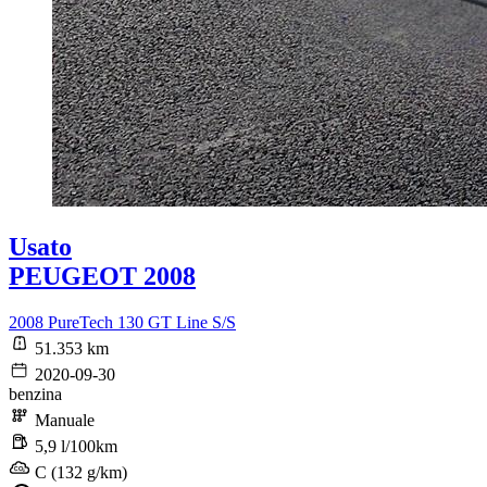
Usato
PEUGEOT 2008
2008 PureTech 130 GT Line S/S
51.353 km
2020-09-30
benzina
Manuale
5,9 l/100km
C (132 g/km)