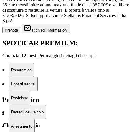
35 rate mensili oltre ad una maxirata finale di 11.887,00€ o sei libero
di sostituire o restituire la vettura.
L'offerta è valida fino al
31/08/2026.
Salvo approvazione Stellantis Financial Services Italia
S.p.A.
Prenota
Richiedi informazioni
SPOTICAR PREMIUM:
Garanzia:
12
mesi. Per maggiori dettagli clicca
qui.
Panoramica
I nostri servizi
Posizione
Panoramica
Dettagli del veicolo
Chilometraggio
Allestimento