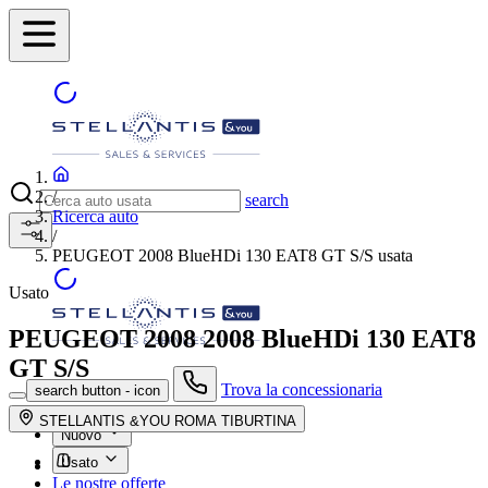
/
search
Ricerca auto
/
PEUGEOT 2008 BlueHDi 130 EAT8 GT S/S usata
Usato
PEUGEOT 2008
2008 BlueHDi 130 EAT8
GT S/S
Trova la concessionaria
search button - icon
STELLANTIS &YOU ROMA TIBURTINA
Nuovo
Usato
Le nostre offerte