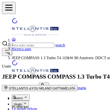
/
search
Ricerca auto
/
JEEP COMPASS 1.3 Turbo T4 110kW 80 Annivers. DDCT us
Usato
JEEP COMPASS
COMPASS 1.3 Turbo T4
Trova la concessionaria
search button - icon
STELLANTIS &YOU MILANO GATTAMELATA
Nuovo
Usato
91.094 km
Le nostre offerte