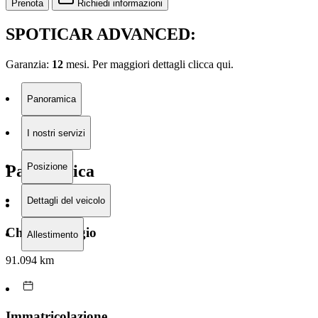
Prenota
Richiedi informazioni
SPOTICAR ADVANCED:
Garanzia:
12
mesi. Per maggiori dettagli clicca
qui.
Panoramica
I nostri servizi
Posizione
Panoramica
Dettagli del veicolo
Chilometraggio
Allestimento
91.094 km
Immatricolazione