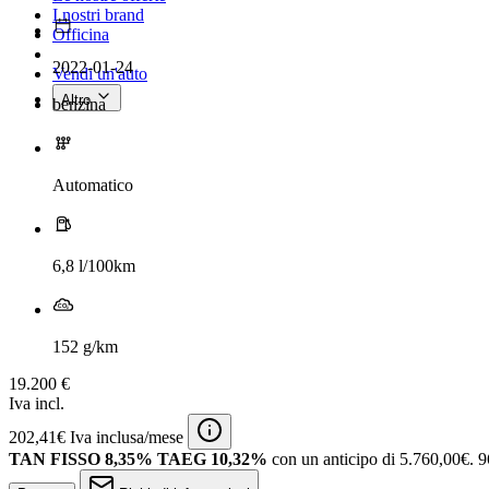
I nostri brand
Officina
2022-01-24
Vendi un'auto
Altro
benzina
Automatico
6,8 l/100km
152 g/km
19.200 €
Iva incl.
202,41€ Iva inclusa/mese
TAN FISSO 8,35% TAEG 10,32%
con un anticipo di 5.760,00€.
9