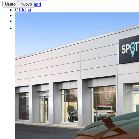
I nostri brand
Usato
Nuovo
Officina
Vendi un'auto
Altro