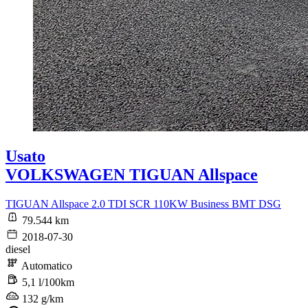
Usato
VOLKSWAGEN TIGUAN Allspace
TIGUAN Allspace 2.0 TDI SCR 110KW Business BMT DSG
79.544 km
2018-07-30
diesel
Automatico
5,1 l/100km
132 g/km