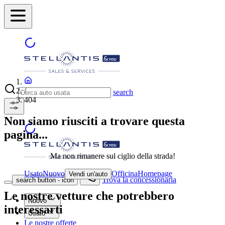
/
search
404
Non siamo riusciti a trovare questa
pagina...
Ma non rimanere sul ciglio della strada!
Usato
Nuovo
Officina
Homepage
Vendi un'auto
Trova la concessionaria
search button - icon
Le nostre vetture che potrebbero
Nuovo
interessarti
Usato
Le nostre offerte