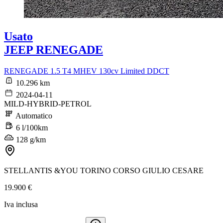
Usato
JEEP RENEGADE
RENEGADE 1.5 T4 MHEV 130cv Limited DDCT
10.296 km
2024-04-11
MILD-HYBRID-PETROL
Automatico
6 l/100km
128 g/km
STELLANTIS &YOU TORINO CORSO GIULIO CESARE
19.900 €
Iva inclusa