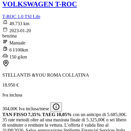
VOLKSWAGEN T-ROC
T-ROC 1.0 TSI Life
49.733 km
2023-01-20
benzina
Manuale
6 l/100km
150 g/km
STELLANTIS &YOU ROMA COLLATINA
18.950 €
Iva inclusa
304,00€ Iva inclusa/mese
TAN FISSO 7,35% TAEG 10,05%
con un anticipo di 5.685,00€.
35 rate mensili oltre ad una maxirata finale di 5.325,00€ o sei libero
di sostituire o restituire la vettura.
L'offerta è valida fino al
31/08/2026.
Salvo approvazione Stellantis Financial Services Italia