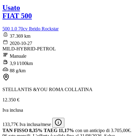
Usato
FIAT 500
500 1.0 70cv Ibrido Rockstar
37.369 km
2020-10-27
MILD-HYBRID-PETROL
Manuale
3,9 l/100km
88 g/km
STELLANTIS &YOU ROMA COLLATINA
12.350 €
Iva inclusa
133,77€ Iva inclusa/mese
TAN FISSO 8,35% TAEG 11,17%
con un anticipo di 3.705,00€.
96 rate mensili.
L'offerta è valida fino al 31/08/2026.
Salvo