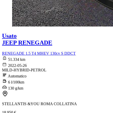
Usato
JEEP RENEGADE
RENEGADE 1.5 T4 MHEV 130cv S DDCT
51.334 km
2022-05-26
MILD-HYBRID-PETROL
Automatico
6 l/100km
130 g/km
STELLANTIS &YOU ROMA COLLATINA
18.950 €