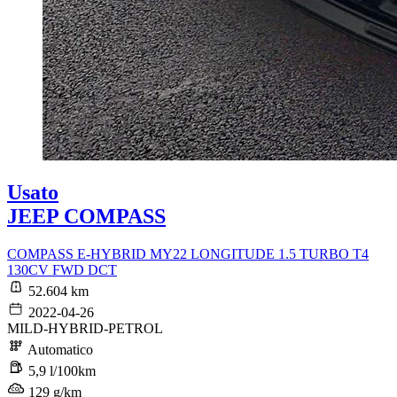
Usato
JEEP COMPASS
COMPASS E-HYBRID MY22 LONGITUDE 1.5 TURBO T4
130CV FWD DCT
52.604 km
2022-04-26
MILD-HYBRID-PETROL
Automatico
5,9 l/100km
129 g/km