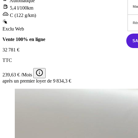
Automatique
Mar
5,4 l/100km
C (122 g/km)
Rés
Exclu Web
Vente 100% en ligne
S
32 781 €
TTC
239,63 € /Mois
après un premier loyer de 9 834,3 €