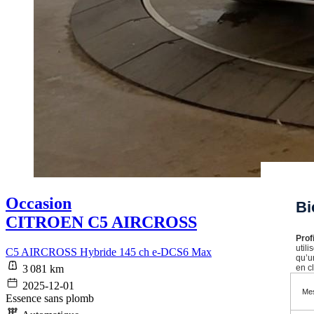
Occasion
Bi
CITROEN C5 AIRCROSS
Prof
util
C5 AIRCROSS Hybride 145 ch e-DCS6 Max
qu’u
en cl
3 081 km
2025-12-01
Mes
Essence sans plomb