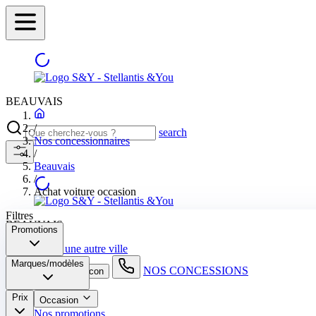
BEAUVAIS
/
search
Nos concessionnaires
/
Beauvais
/
Achat voiture occasion
Filtres
BEAUVAIS
Promotions
Sélectionnez une autre ville
Marques/modèles
NOS CONCESSIONS
search button - icon
Prix
Occasion
Nos promotions