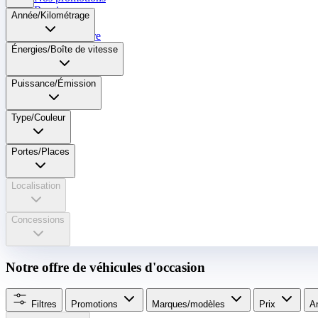
Reprise
Année/Kilométrage
Professionnel
Nous rejoindre
Énergies/Boîte de vitesse​
Plus
Puissance/Émission
Type/Couleur
Portes/Places
Localisation
Concessions
Notre offre de véhicules d'occasion
Filtres
Promotions
Marques/modèles
Prix
A