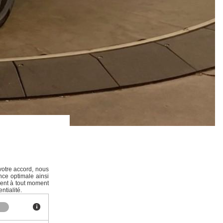
votre accord, nous
nce optimale ainsi
ment à tout moment
ntialité.