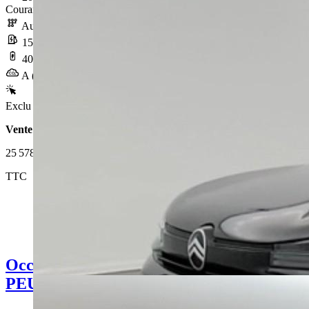
Courant électrique
Automatique
15,4 kWh/100km
402 km
A (0 g/km)
Exclu Web
Vente 100% en ligne
25 578 €
TTC
Occasion
PEUGEOT 408