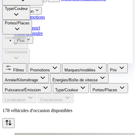
Type/Couleur
Occasion
Nos promotions
Reprise
Portes/Places
Professionnel
Nous rejoindre
Localisation
Plus
Concessions
Filtres
Promotions
Marques/modèles
Prix
Année/Kilométrage
Énergies/Boîte de vitesse​
Puissance/Émission
Type/Couleur
Portes/Places
Localisation
Concessions
178 véhicules d'occasion disponibles