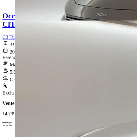
Occasion
CITROEN C3
C3 Turbo 100 ch BVM6 Plus
3 914 km
2025-06-30
Essence sans plomb
Manuelle
5,6 l/100km
C (126 g/km)
Exclu Web
Vente 100% en ligne
14 799 €
TTC