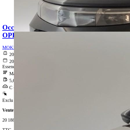
Occasion
OPEL MOKKA
MOKKA 1.2 Turbo 136 ch BVM6 GS
20 034 km
2025-04-30
Essence sans plomb
Manuelle
5,6 l/100km
C (127 g/km)
Exclu Web
Vente 100% en ligne
20 188 €
TTC