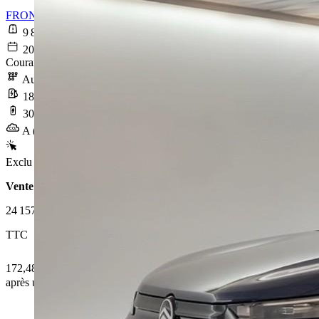
FRONTERA Electric 113 ch Batterie 44 kWh Edition
9 880 km
2025-09-24
Courant électrique
Automatique
18,3 kWh/100km
303 km
A (0 g/km)
Exclu Web
Vente 100% en ligne
24 157 €
TTC
172,48 € /Mois
après un premier loyer de 7 247,1 €