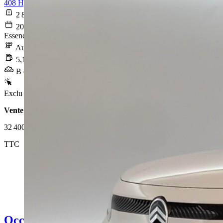
408 Hybrid 145 e-DCS6 GT
2 843 km
2025-08-08
Essence sans plomb
Automatique
5,1 l/100km
B (114 g/km)
Exclu Web
Vente 100% en ligne
32 400 €
TTC
Occasion