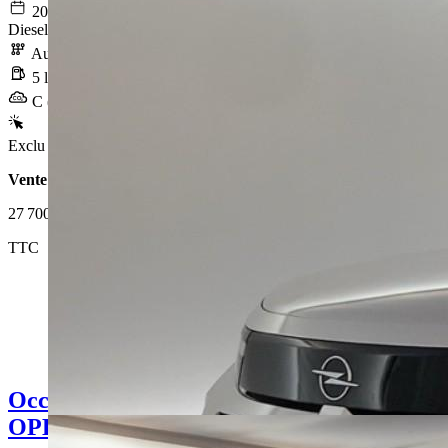
2025-07-25
Diesel
Automatique
5 l/100km
C (130 g/km)
Exclu Web
Vente 100% en ligne
27 700 €
TTC
Occasion
OPEL FRONTERA