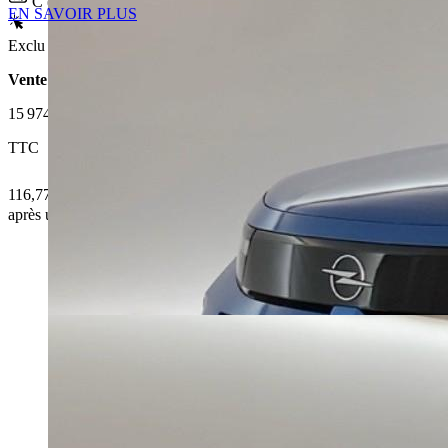
C (126 g/km)
EN SAVOIR PLUS
Exclu Web
Vente 100% en ligne
15 974 €
TTC
116,77 € /Mois
après un premier loyer de 4 792,2 €