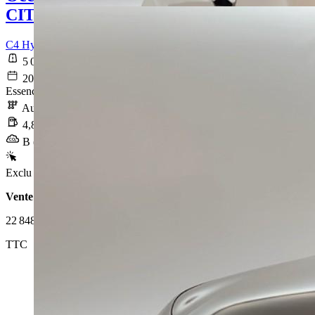
CITROEN C4
C4 Hybride 145 ch e-DCS6 Business
5 019 km
2025-11-12
Essence sans plomb
Automatique
4,8 l/100km
B (109 g/km)
Exclu Web
Vente 100% en ligne
22 848 €
TTC