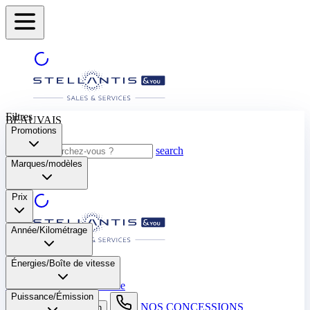
Filtres
BEAUVAIS
Promotions
search
Marques/modèles
Prix
Année/Kilométrage
BEAUVAIS
Énergies/Boîte de vitesse​
Sélectionnez une autre ville
Puissance/Émission
NOS CONCESSIONS
search button - icon