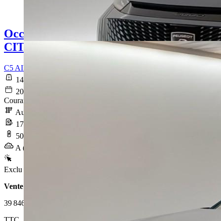
Occasion
CITROEN C5 AIRCROSS
C5 AIRCROSS e-C5 Aircross 210 ch autonomie confort Max
14 512 km
2025-11-08
Courant électrique
Automatique
17,6 kWh/100km
507 km
A (0 g/km)
Exclu Web
Vente 100% en ligne
39 846 €
TTC