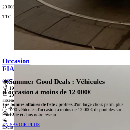
29 008 €
TTC
Occasion
FIAT 600
☀️Summer Good Deals : Véhicules
600 T-Gen 3 1.2 Hybrid 145ch eDCT6 Pop
19 046 km
d'occasion à moins de 12 000€
2025-07-29
Essence sans plomb
Les bonnes affaires de l'été :
profitez d'un large choix parmi plus
Automatique
de 1000 véhicules d'occasion à moins de 12 000€ disponibles sur
109 g/km
notre site et dans notre réseau.
EN SAVOIR PLUS
Exclu Web