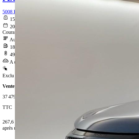
5008 Electrique 210 ch 73 kWh GT
15 562 km
2025-04-08
Courant électrique
Automatique
18 kWh/100km
496 km
A (0 g/km)
Exclu Web
Vente 100% en ligne
37 479 €
TTC
267,6 € /Mois
après un premier loyer de 11 243,7 €