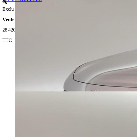
Exclu Web
Vente 100% en ligne
28 420 €
TTC