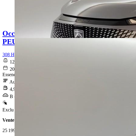
Occasion
PEUGEOT 308
308 Hybrid 145 e-DCS6 Allure
12 933 km
2025-09-11
Essence sans plomb
Automatique
4,9 l/100km
B (110 g/km)
Exclu Web
Vente 100% en ligne
25 199 €