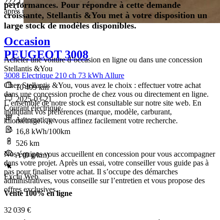
222,12 € /Mois
performances. Pour répondre à cette demande
après un premier loyer de 9 332,7 €
croissante, Stellantis &You met à votre disposition un
large stock de modèles disponibles.
Occasion
PEUGEOT 3008
Acheter une voiture d’occasion en ligne ou dans une concession
Stellantis &You
3008 Electrique 210 ch 73 kWh Allure
Chez Stellantis &You, vous avez le choix : effectuer votre achat
10 409 km
dans une concession proche de chez vous ou directement en ligne.
2025-03-21
L’ensemble de notre stock est consultable sur notre site web. En
Courant électrique
indiquant vos préférences (marque, modèle, carburant,
Automatique
kilométrage…), vous affinez facilement votre recherche.
16,8 kWh/100km
526 km
Nos équipes vous accueillent en concession pour vous accompagner
A (0 g/km)
dans votre projet. Après un essai, votre conseiller vous guide pas à
pas pour finaliser votre achat. Il s’occupe des démarches
Exclu Web
administratives, vous conseille sur l’entretien et vous propose des
offres exclusives.
Vente 100% en ligne
32 039 €