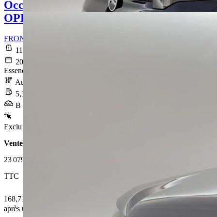
Occasion
OPEL FRONTERA
FRONTERA 1.2 Turbo Hybrid 145 ch e-DCT6 Edition
11 763 km
2025-07-09
Essence sans plomb
Automatique
5,3 l/100km
B (119 g/km)
Exclu Web
Vente 100% en ligne
23 079 €
TTC
168,71 € /Mois
après un premier loyer de 6 923,7 €