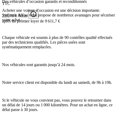
Des véhicules d’occasion garantis et reconditionnés
TTC
Acheter une voiture d’occasion est une décision importante.
Stellantis &You vous propose de nombreux avantages pour sécuriser
228,76 € /Mois
votre achat :
après un premier loyer de 9 611,7 €
Chaque véhicule est soumis à plus de 90 contrôles qualité effectués
par des techniciens qualifiés. Les pièces usées sont
systématiquement remplacées.
Nos véhicules sont garantis jusqu’à 24 mois.
Notre service client est disponible du lundi au samedi, de 9h à 19h.
Si le véhicule ne vous convient pas, vous pouvez le retourner dans
un délai de 14 jours ou 1 000 kilomètres. Pour un achat en ligne, ce
délai passe à 30 jours.