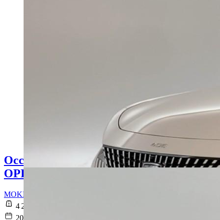
Occasion
OPEL MOKKA
MOKKA Electrique 156 ch & Batterie 54 kWh Edition
4 237 km
2025-03-17