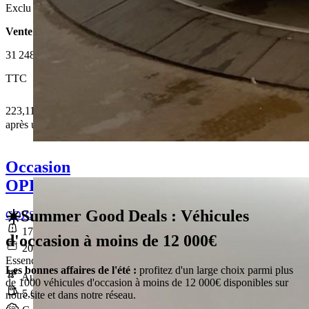
Exclu Web
Vente 100% en ligne
31 248 €
TTC
223,11 € /Mois
après un premier loyer de 9 374,4 €
Occasion
OPEL CORSA
☀️Summer Good Deals : Véhicules
CORSA 1.2 Turbo 100 ch BVA8 Edition
17 182 km
d'occasion à moins de 12 000€
2025-05-28
Essence sans plomb
Les bonnes affaires de l'été :
profitez d'un large choix parmi plus
Automatique
de 1000 véhicules d'occasion à moins de 12 000€ disponibles sur
5,6 l/100km
notre site et dans notre réseau.