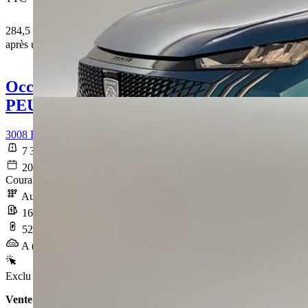
284,5 € /Mois
après un premier loyer de 11 953,8 €
Occasion
PEUGEOT 3008
3008 Electrique 210 ch 73 kWh GT
7 341 km
2025-03-25
Courant électrique
Automatique
16,9 kWh/100km
523 km
A (0 g/km)
Exclu Web
Vente 100% en ligne