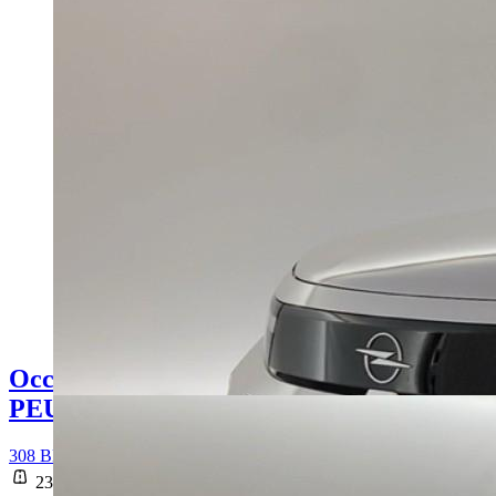
Occasion
PEUGEOT 308
308 BlueHDi 130ch S&S EAT8 Allure
23 746 km