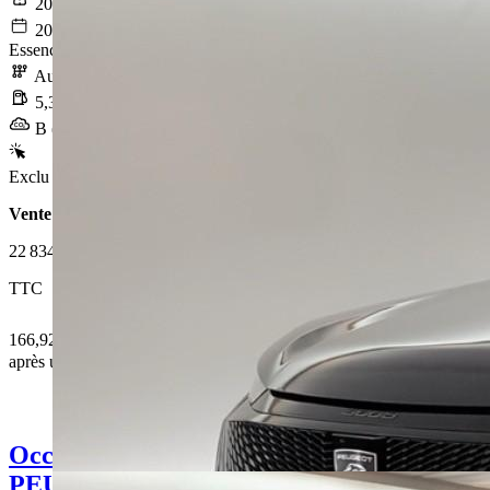
20 871 km
2025-07-09
Essence sans plomb
Automatique
5,3 l/100km
B (119 g/km)
Exclu Web
Vente 100% en ligne
22 834 €
TTC
166,92 € /Mois
après un premier loyer de 6 850,2 €
Occasion
PEUGEOT 5008