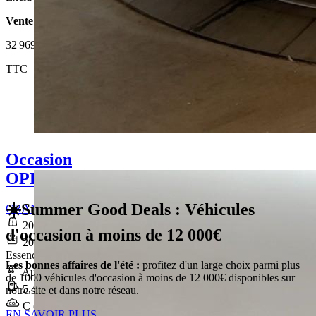
Vente 100% en ligne
32 969 €
TTC
Occasion
OPEL GRANDLAND
☀️Summer Good Deals : Véhicules
GRANDLAND 1.2 Turbo Hybrid 145 ch e-DCT6 Edition
20 974 km
d'occasion à moins de 12 000€
2025-06-10
Essence sans plomb
Les bonnes affaires de l'été :
profitez d'un large choix parmi plus
Automatique
de 1000 véhicules d'occasion à moins de 12 000€ disponibles sur
5,4 l/100km
notre site et dans notre réseau.
C (121 g/km)
EN SAVOIR PLUS