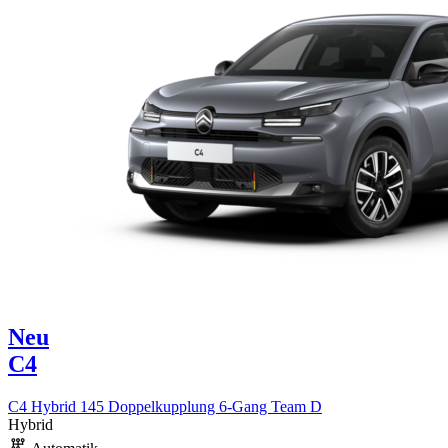
Neu
C4
C4 Hybrid 145 Doppelkupplung 6-Gang Team D
Hybrid