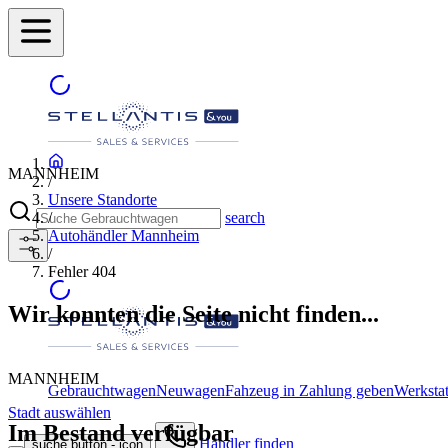
MANNHEIM
/
Unsere Standorte
/
search
Autohändler Mannheim
/
Fehler 404
Wir konnten die Seite nicht finden...
MANNHEIM
Gebrauchtwagen
Neuwagen
Fahzeug in Zahlung geben
Werkstat
Stadt auswählen
Im Bestand verfügbar
Händler finden
suche button - icon