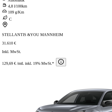
Automatik
4,8 l/100km
109 g/Km
C
STELLANTIS &YOU MANNHEIM
31.610 €
Inkl. MwSt.
129,69 € /mtl. inkl. 19% MwSt.*