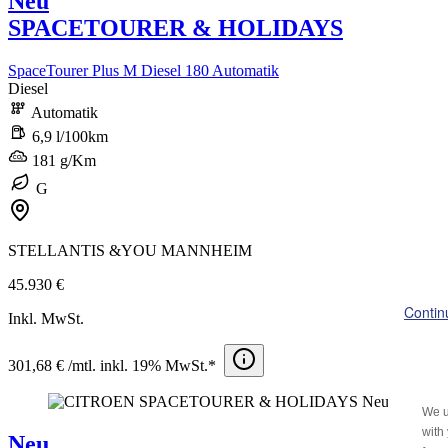
Neu
SPACETOURER & HOLIDAYS
SpaceTourer Plus M Diesel 180 Automatik
Diesel
Automatik
6,9 l/100km
181 g/Km
G
STELLANTIS &YOU MANNHEIM
45.930 €
Contin
Inkl. MwSt.
301,68 € /mtl. inkl. 19% MwSt.*
We u
with
Neu