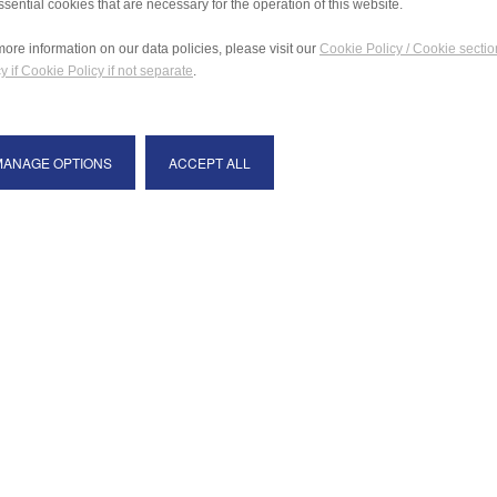
ssential cookies that are necessary for the operation of this website.
more information on our data policies, please visit our
Cookie Policy / Cookie sectio
y if Cookie Policy if not separate
.
MANAGE OPTIONS
ACCEPT ALL