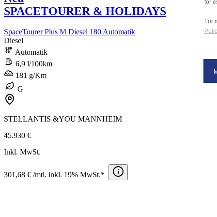
for e
SPACETOURER & HOLIDAYS
For 
SpaceTourer Plus M Diesel 180 Automatik
Polic
Diesel
Automatik
6,9 l/100km
181 g/Km
G
STELLANTIS &YOU MANNHEIM
45.930 €
Inkl. MwSt.
301,68 € /mtl. inkl. 19% MwSt.*