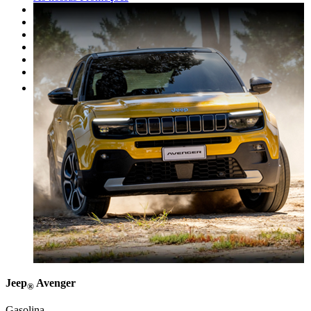
As nossas marcas
Oficina
Peças
Alugue um carro
Venda o seu carro
Outros
Jeep
Avenger
®
Gasolina