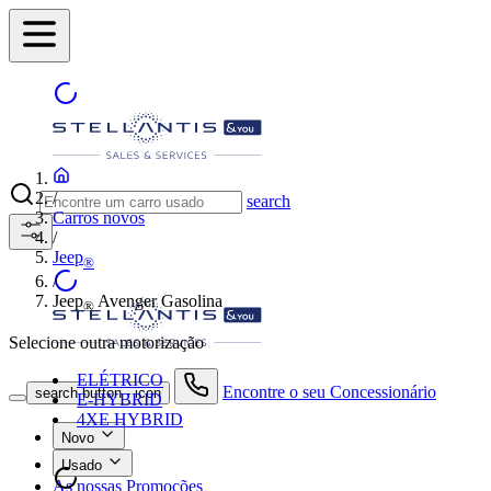
/
search
Carros novos
/
Jeep
®
/
Jeep
Avenger Gasolina
®
Selecione outra motorização
ELÉTRICO
Encontre o seu Concessionário
search button - icon
E-HYBRID
4XE HYBRID
Novo
Usado
As nossas Promoções