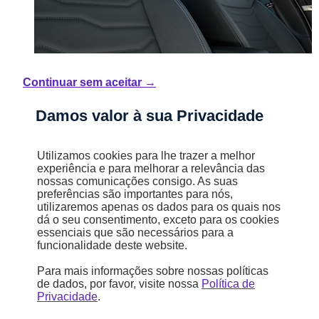
Continuar sem aceitar →
Bancos em pele com regulação elétrica
Damos valor à sua Privacidade
para o condutor e função de massagem
Utilizamos cookies para lhe trazer a melhor
Desfrute de todas as aventuras em que embarcar. O Jeep
Avenger
®
experiência e para melhorar a relevância das
Gasolina inclui bancos dianteiros em pele aquecidos, banco do
nossas comunicações consigo. As suas
condutor ajustável eletricamente e uma função de massagem para
preferências são importantes para nós,
melhorar o prazer de condução ao volante.
utilizaremos apenas os dados para os quais nos
dá o seu consentimento, exceto para os cookies
essenciais que são necessários para a
funcionalidade deste website.
Para mais informações sobre nossas políticas
de dados, por favor, visite nossa
Política de
Privacidade
.