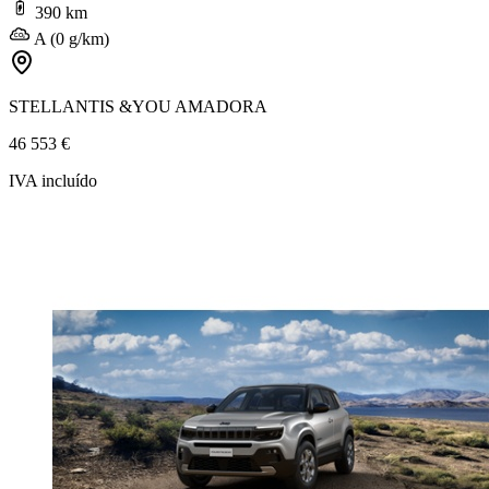
390 km
A (0 g/km)
STELLANTIS &YOU AMADORA
46 553 €
IVA incluído