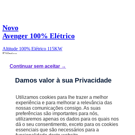
Novo
Avenger 100% Elétrico
Altitude 100% Elétrico 115KW
Elétrico
Automática
Continuar sem aceitar →
15,7 kWh/100km
393 km
Damos valor à sua Privacidade
A (0 g/km)
Utilizamos cookies para lhe trazer a melhor
STELLANTIS &YOU AMADORA
experiência e para melhorar a relevância das
nossas comunicações consigo. As suas
43 153 €
preferências são importantes para nós,
utilizaremos apenas os dados para os quais nos
IVA incluído
dá o seu consentimento, exceto para os cookies
essenciais que são necessários para a