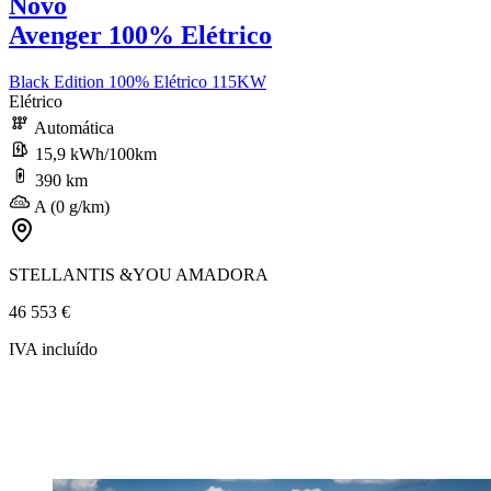
Novo
Avenger 100% Elétrico
Black Edition 100% Elétrico 115KW
Elétrico
Automática
15,9 kWh/100km
390 km
A (0 g/km)
STELLANTIS &YOU AMADORA
46 553 €
IVA incluído