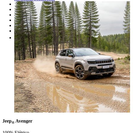
As nossas marcas
Oficina
Peças
Alugue um carro
Venda o seu carro
Outros
Jeep
Avenger
®
100% Elétrico