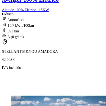
Altitude 100% Elétrico 115KW
Elétrico
Automática
15,7 kWh/100km
393 km
A (0 g/km)
STELLANTIS &YOU AMADORA
42 603 €
IVA incluído