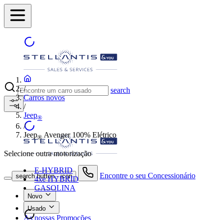
/
search
Carros novos
/
Jeep
®
/
Jeep
Avenger 100% Elétrico
®
Selecione outra motorização
E-HYBRID
Encontre o seu Concessionário
search button - icon
4xe HYBRID
GASOLINA
Novo
Usado
As nossas Promoções