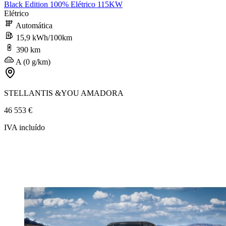
Black Edition 100% Elétrico 115KW
Elétrico
Automática
15,9 kWh/100km
390 km
A (0 g/km)
STELLANTIS &YOU AMADORA
46 553 €
IVA incluído