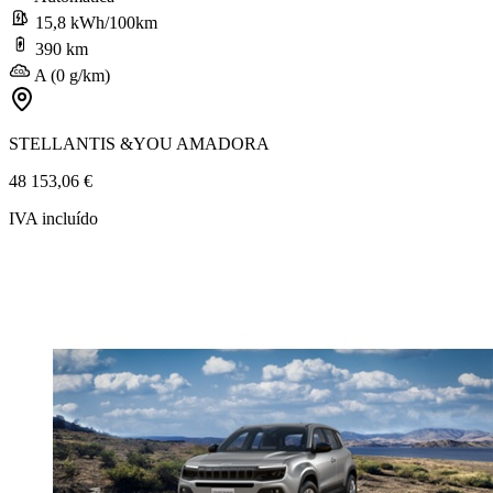
15,8 kWh/100km
390 km
A (0 g/km)
STELLANTIS &YOU AMADORA
48 153,06 €
IVA incluído