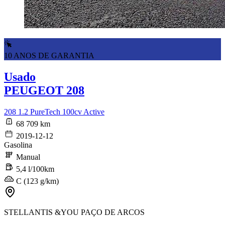
10 ANOS DE GARANTIA
Usado
PEUGEOT 208
208 1.2 PureTech 100cv Active
68 709 km
2019-12-12
Gasolina
Manual
5,4 l/100km
C (123 g/km)
STELLANTIS &YOU PAÇO DE ARCOS