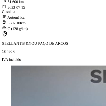
51 600 km
2022-07-15
Gasolina
Automática
5,7 l/100km
C (128 g/km)
STELLANTIS &YOU PAÇO DE ARCOS
18 490 €
IVA incluído