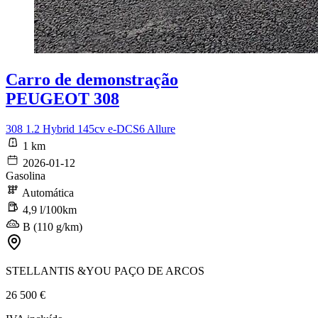
Carro de demonstração
PEUGEOT 308
308 1.2 Hybrid 145cv e-DCS6 Allure
1 km
2026-01-12
Gasolina
Automática
4,9 l/100km
B (110 g/km)
STELLANTIS &YOU PAÇO DE ARCOS
26 500 €