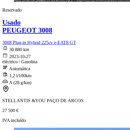
Reservado
Usado
PEUGEOT 3008
3008 Plug-in Hybrid 225cv e-EAT8 GT
30 880 km
2023-10-27
eléctrico / Gasolina
Automática
1,2 l/100km
A (28 g/km)
STELLANTIS &YOU PAÇO DE ARCOS
27 500 €
IVA incluído