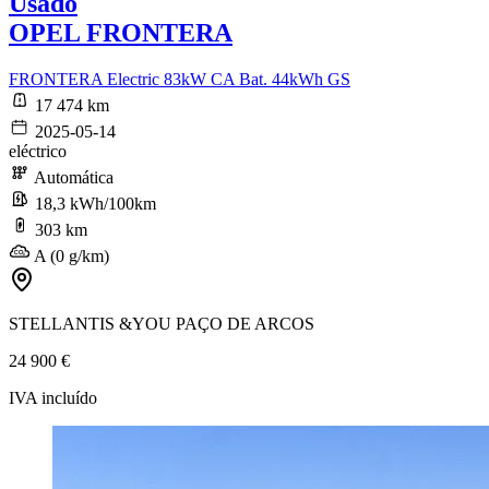
Usado
OPEL FRONTERA
FRONTERA Electric 83kW CA Bat. 44kWh GS
17 474 km
2025-05-14
eléctrico
Automática
18,3 kWh/100km
303 km
A (0 g/km)
STELLANTIS &YOU PAÇO DE ARCOS
24 900 €
IVA incluído