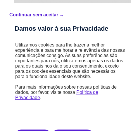
Continuar sem aceitar →
Damos valor à sua Privacidade
Novo
Novo Tonale Ibrida Plug-In
Utilizamos cookies para lhe trazer a melhor
experiência e para melhorar a relevância das nossas
comunicações consigo. As suas preferências são
Tonale Sprint Business Híbrido Plug-in
importantes para nós, utilizaremos apenas os dados
Gasolina / Plug-in Híbrido
para os quais nos dá o seu consentimento, exceto
Automática
para os cookies essenciais que são necessários
para a funcionalidade deste website.
6,9 l/100km
12,5 kWh/100km
Para mais informações sobre nossas políticas de
60 km
dados, por favor, visite nossa
Política de
Privacidade
.
D (157 g/km)
STELLANTIS &YOU AMADORA
58 847,23 €