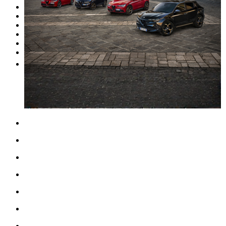
As nossas marcas
Oficina
Peças
Alugue um carro
Venda o seu carro
Outros