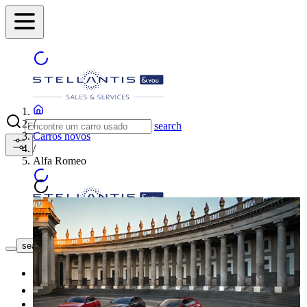
/
search
Carros novos
/
Alfa Romeo
Encontre o seu Concessionário
search button - icon
Novo
Usado
As nossas Promoções