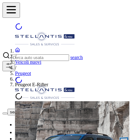
/
search
Veicoli nuovi
/
Peugeot
/
Peugeot E-Rifter
Trova la concessionaria
search button - icon
Nuovo
Usato
Le nostre offerte