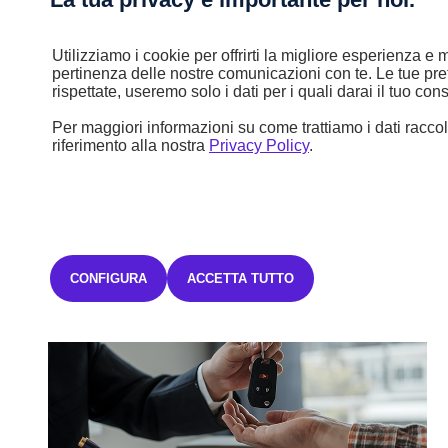
29.060 €
Iva inclusa
Utilizziamo i cookie per offrirti la migliore esperienza e m
pertinenza delle nostre comunicazioni con te. Le tue pr
rispettate, useremo solo i dati per i quali darai il tuo co
505,23€ Iva inclusa/mese
TAN FISSO 6,75% TAEG 9,42%
con un anticipo di 8.718,00€.
Per maggiori informazioni su come trattiamo i dati raccolt
48 rate mensili.
L'offerta è valida fino al 31/07/2026.
Salvo
riferimento alla nostra
Privacy Policy
.
approvazione Stellantis Financial Services Italia S.p.A.
Previous slide
Next slide
Vedi tutti
I nostri servizi
CONFIGURA
ACCETTA TUTTO