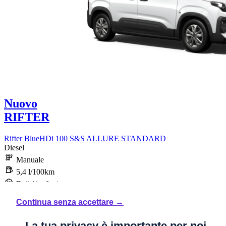
Nuovo
RIFTER
Rifter BlueHDi 100 S&S ALLURE STANDARD
Diesel
Manuale
5,4 l/100km
D (141 g/km)
Continua senza accettare →
STELLANTIS &YOU PALERMO
La tua privacy è importante per noi.