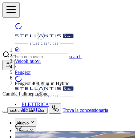
/
search
Veicoli nuovi
/
Peugeot
/
Peugeot 408 Plug-in Hybrid
Cambia l’alimentazione
ELETTRICA
HYBRID
Trova la concessionaria
search button - icon
Nuovo
Usato
Le nostre offerte