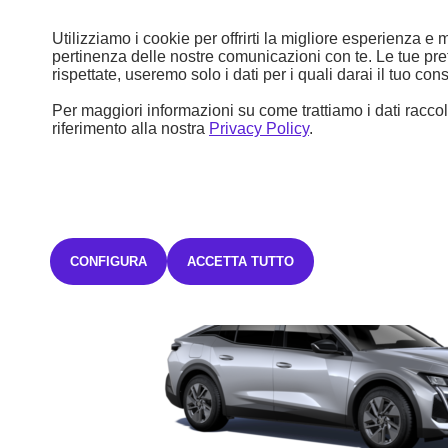
Utilizziamo i cookie per offrirti la migliore esperienza e m
414,34€ Iva inclusa/mese
pertinenza delle nostre comunicazioni con te. Le tue pr
TAN FISSO 6,99% TAEG 8,81%
con un anticipo di 11.313,00€.
rispettate, useremo solo i dati per i quali darai il tuo co
35 rate mensili oltre ad una maxirata finale di 17.419,60€ o sei libero
di sostituire o restituire la vettura.
L'offerta è valida fino al
Per maggiori informazioni su come trattiamo i dati raccolt
31/07/2026.
Salvo approvazione Stellantis Financial Services Italia
riferimento alla nostra
Privacy Policy
.
S.p.A.
CONFIGURA
ACCETTA TUTTO