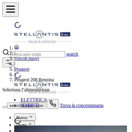
/
search
Veicoli nuovi
/
Peugeot
/
Peugeot 208 Benzina
Seleziona l’alimentazione
ELETTRICA
HYBRID
Trova la concessionaria
search button - icon
Nuovo
Usato
Le nostre offerte