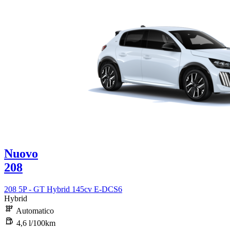
Nuovo
208
208 5P - GT Hybrid 145cv E-DCS6
Hybrid
Automatico
4,6 l/100km