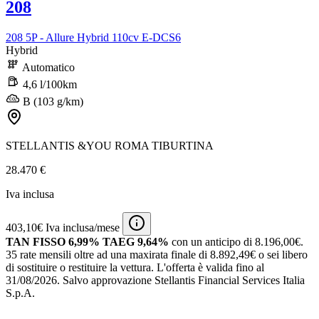
208
208 5P - Allure Hybrid 110cv E-DCS6
Hybrid
Automatico
4,6 l/100km
B (103 g/km)
STELLANTIS &YOU ROMA TIBURTINA
28.470 €
Iva inclusa
403,10€ Iva inclusa/mese
TAN FISSO 6,99% TAEG 9,64%
con un anticipo di 8.196,00€.
35 rate mensili oltre ad una maxirata finale di 8.892,49€ o sei libero
di sostituire o restituire la vettura.
L'offerta è valida fino al
31/08/2026.
Salvo approvazione Stellantis Financial Services Italia
S.p.A.