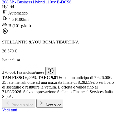
208 5P - Business Hybrid 110cv E-DCS6
Hybrid
Automatico
4,5 l/100km
B (101 g/km)
STELLANTIS &YOU ROMA TIBURTINA
26.570 €
Iva inclusa
376,65€ Iva inclusa/mese
TAN FISSO 6,99% TAEG 9,81%
con un anticipo di 7.626,00€.
35 rate mensili oltre ad una maxirata finale di 8.282,59€ o sei libero
di sostituire o restituire la vettura.
L'offerta è valida fino al
31/08/2026.
Salvo approvazione Stellantis Financial Services Italia
S.p.A.
Previous slide
Next slide
Vedi tutti