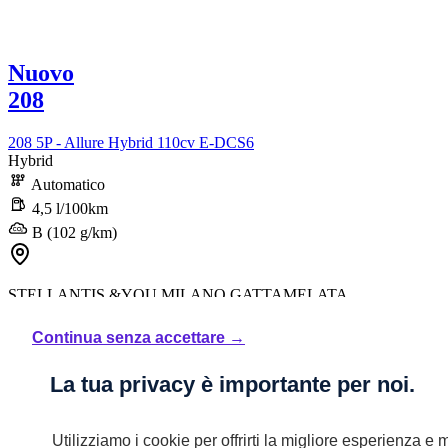
Nuovo
208
208 5P - Allure Hybrid 110cv E-DCS6
Hybrid
Automatico
4,5 l/100km
B (102 g/km)
STELLANTIS &YOU MILANO GATTAMELATA
28.540 €
Continua senza accettare →
Iva inclusa
La tua privacy è importante per noi.
404,08€ Iva inclusa/mese
TAN FISSO 6,99% TAEG 9,63%
con un anticipo di 8.217,00€.
Utilizziamo i cookie per offrirti la migliore esperienza e m
35 rate mensili oltre ad una maxirata finale di 8.914,96€ o sei libero