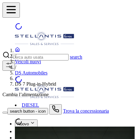
/
search
Veicoli nuovi
/
DS Automobiles
/
DS 7 Plug-in-Hybrid
Cambia l’alimentazione
DIESEL
Trova la concessionaria
search button - icon
Nuovo
Usato
Le nostre offerte