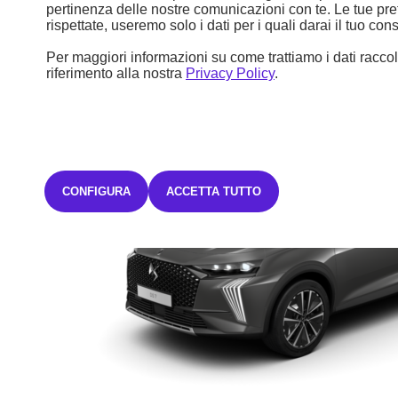
TAN FISSO 4,99% TAEG 6,40%
con un anticipo di 14.757,00€.
pertinenza delle nostre comunicazioni con te. Le tue pr
35 rate mensili oltre ad una maxirata finale di 18.164,09€ o sei libero
rispettate, useremo solo i dati per i quali darai il tuo co
di sostituire o restituire la vettura.
L'offerta è valida fino al
31/07/2026.
Salvo approvazione Stellantis Financial Services Italia
Per maggiori informazioni su come trattiamo i dati raccolt
S.p.A.
riferimento alla nostra
Privacy Policy
.
CONFIGURA
ACCETTA TUTTO