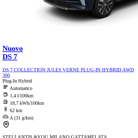
Nuovo
DS 7
DS 7 COLLECTION JULES VERNE PLUG-IN HYBRID AWD
300
Plug-In Hybrid
Automatico
1,4 l/100km
18,7 kWh/100km
62 km
A (31 g/km)
STELLANTIS &YOU MILANO GATTAMELATA