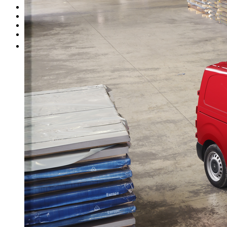
I nostri brand
Officina
Vendi un'auto
Altro