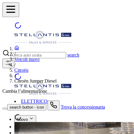
/
search
Veicoli nuovi
/
Citroën
/
Citroën Jumper Diesel
Cambia l’alimentazione
ELETTRICO
Trova la concessionaria
search button - icon
Nuovo
Usato
Le nostre offerte