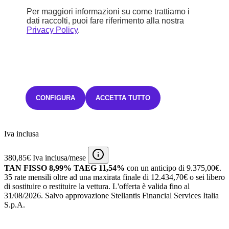
STELLANTIS &YOU PALERMO
Per maggiori informazioni su come trattiamo i
dati raccolti, puoi fare riferimento alla nostra
Prezzo di listino
Privacy Policy
.
32.650 €
Sconto
CONFIGURA
ACCETTA TUTTO
1.400 €
31.250 €
Iva inclusa
380,85€ Iva inclusa/mese
TAN FISSO 8,99% TAEG 11,54%
con un anticipo di 9.375,00€.
35 rate mensili oltre ad una maxirata finale di 12.434,70€ o sei libero
di sostituire o restituire la vettura.
L'offerta è valida fino al
31/08/2026.
Salvo approvazione Stellantis Financial Services Italia
S.p.A.