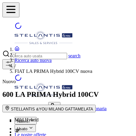
/
search
Ricerca auto nuova
/
FIAT LA PRIMA Hybrid 100CV nuova
Nuovo
600
LA PRIMA Hybrid 100CV
Trova la concessionaria
search button - icon
STELLANTIS &YOU MILANO GATTAMELATA
Mild Hybrid
Nuovo
Usato
Le nostre offerte