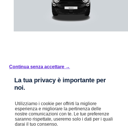
Continua senza accettare →
Nuovo
600 Hybrid
La tua privacy è importante per
noi.
SPORT Hybrid 145CV
Mild Hybrid
Automatico
Utilizziamo i cookie per offrirti la migliore
4,9 l/100km
esperienza e migliorare la pertinenza delle
nostre comunicazioni con te. Le tue preferenze
B (110 g/km)
saranno rispettate, useremo solo i dati per i quali
darai il tuo consenso.