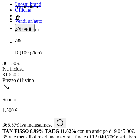
I nostri brand
Automatico
Officina
Vendi un'auto
Altro
4,9 l/100km
B (109 g/km)
30.150 €
Iva inclusa
31.650 €
Prezzo di listino
Sconto
1.500 €
365,57€ Iva inclusa/mese
TAN FISSO 8,99% TAEG 11,62%
con un anticipo di 9.045,00€.
35 rate mensili oltre ad una maxirata finale di 12.040,70€ o sei libero