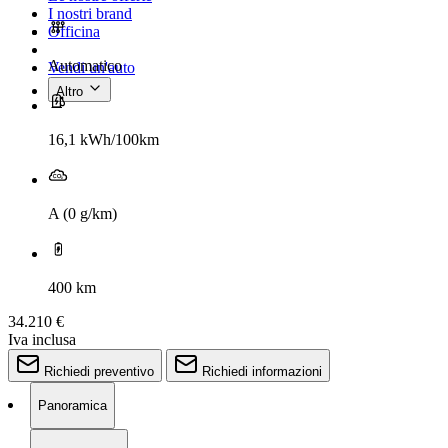
I nostri brand
Officina
Automatico
Vendi un'auto
Altro
16,1 kWh/100km
A (0 g/km)
400 km
34.210 €
Iva inclusa
Richiedi preventivo
Richiedi informazioni
Panoramica