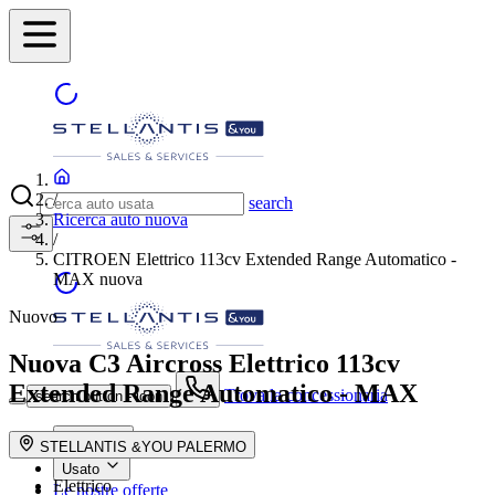
/
search
Ricerca auto nuova
/
CITROEN Elettrico 113cv Extended Range Automatico -
MAX nuova
Nuovo
Nuova C3 Aircross
Elettrico 113cv
Extended Range Automatico - MAX
Trova la concessionaria
search button - icon
Nuovo
STELLANTIS &YOU PALERMO
Usato
Elettrico
Le nostre offerte