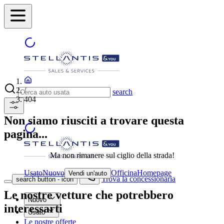
/
search
404
Non siamo riusciti a trovare questa
pagina...
Ma non rimanere sul ciglio della strada!
Usato
Nuovo
Officina
Homepage
Vendi un'auto
Trova la concessionaria
search button - icon
Le nostre vetture che potrebbero
Nuovo
interessarti
Usato
Le nostre offerte