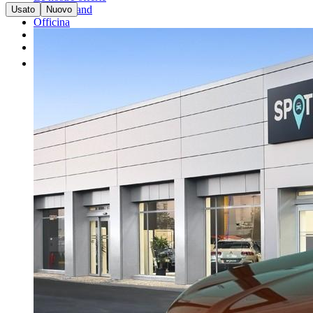
I nostri brand
Usato
Nuovo
Officina
Vendi un'auto
Altro