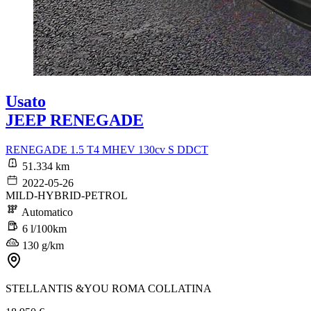
Usato
JEEP RENEGADE
RENEGADE 1.5 T4 MHEV 130cv S DDCT
51.334 km
2022-05-26
MILD-HYBRID-PETROL
Automatico
6 l/100km
130 g/km
STELLANTIS &YOU ROMA COLLATINA