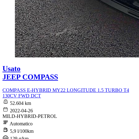
Usato
JEEP COMPASS
COMPASS E-HYBRID MY22 LONGITUDE 1.5 TURBO T4
130CV FWD DCT
52.604 km
2022-04-26
MILD-HYBRID-PETROL
Automatico
5,9 l/100km
129 g/km