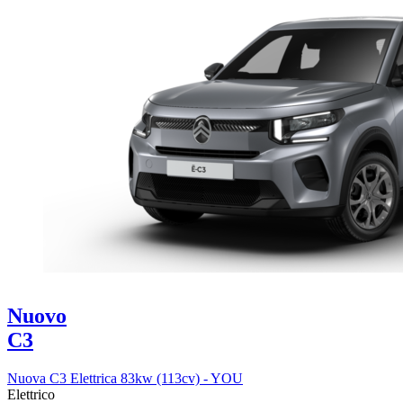
Nuovo
C3
Nuova C3 Elettrica 83kw (113cv) - YOU
Elettrico