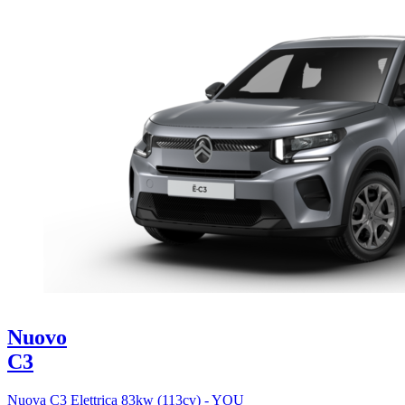
Nuovo
C3
Nuova C3 Elettrica 83kw (113cv) - YOU