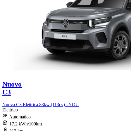
Nuovo
C3
Nuova C3 Elettrica 83kw (113cv) - YOU
Elettrico
Automatico
17,2 kWh/100km
312 km