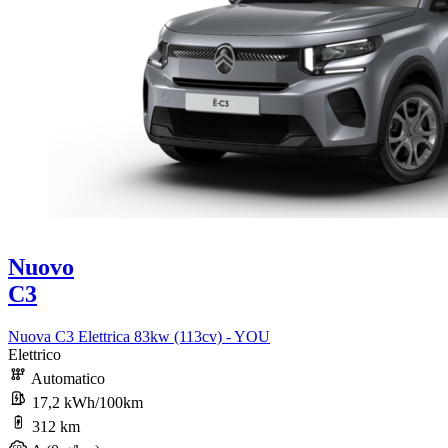
Nuovo
C3
Nuova C3 Elettrica 83kw (113cv) - YOU
Elettrico
Automatico
17,2 kWh/100km
312 km