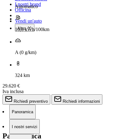
I nostri brand
Automatico
Officina
Vendi un'auto
Altro
16,6 kWh/100km
A (0 g/km)
324 km
29.620 €
Iva inclusa
Richiedi preventivo
Richiedi informazioni
Panoramica
I nostri servizi
Panoramica