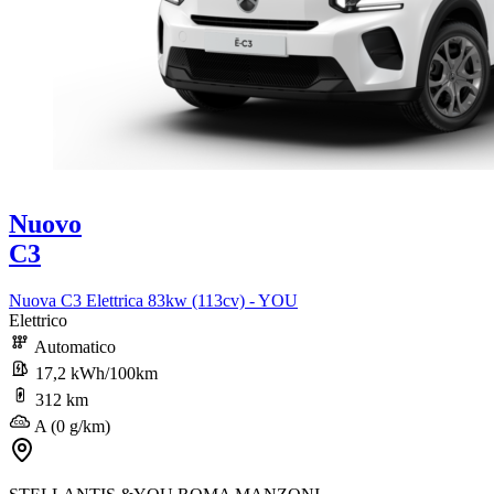
Nuovo
C3
Nuova C3 Elettrica 83kw (113cv) - YOU
Elettrico
Automatico
17,2 kWh/100km
312 km
A (0 g/km)