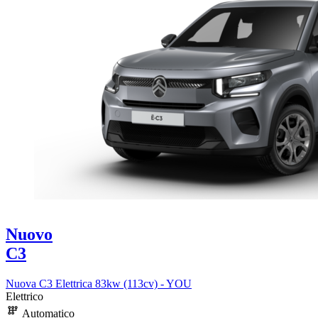
Nuovo
C3
Nuova C3 Elettrica 83kw (113cv) - YOU
Elettrico
Automatico