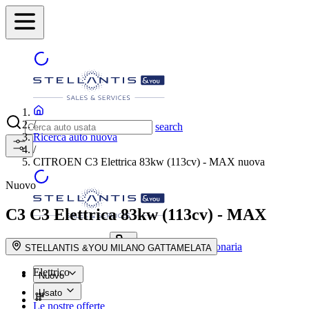
/
search
Ricerca auto nuova
/
CITROEN C3 Elettrica 83kw (113cv) - MAX nuova
Nuovo
C3
C3 Elettrica 83kw (113cv) - MAX
Trova la concessionaria
search button - icon
STELLANTIS &YOU MILANO GATTAMELATA
Elettrico
Nuovo
Usato
Le nostre offerte