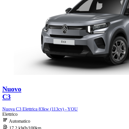
Nuovo
C3
Nuova C3 Elettrica 83kw (113cv) - YOU
Elettrico
Automatico
17,2 kWh/100km