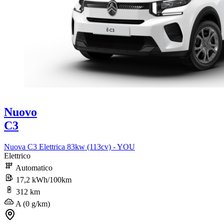
Nuovo
C3
Nuova C3 Elettrica 83kw (113cv) - YOU
Elettrico
Automatico
17,2 kWh/100km
312 km
A (0 g/km)