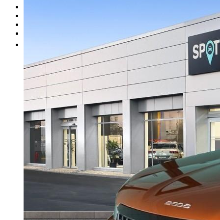
I nostri brand
Officina
Vendi un'auto
Altro