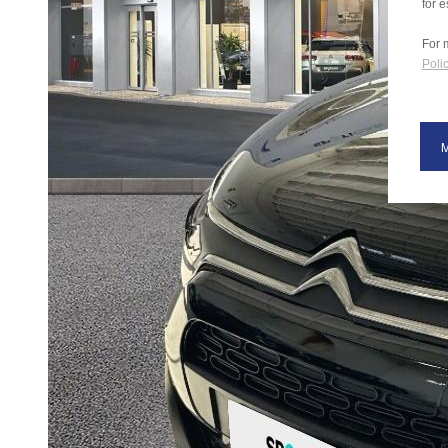
for e
For 
Polic