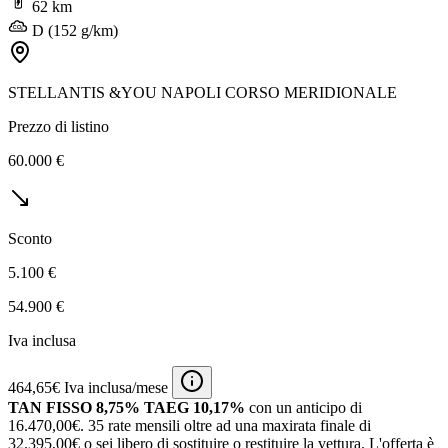
62 km
D (152 g/km)
STELLANTIS &YOU NAPOLI CORSO MERIDIONALE
Prezzo di listino
60.000 €
Sconto
5.100 €
54.900 €
Iva inclusa
464,65€ Iva inclusa/mese
TAN FISSO 8,75% TAEG 10,17%
con un anticipo di
16.470,00€.
35 rate mensili oltre ad una maxirata finale di
32.395,00€ o sei libero di sostituire o restituire la vettura.
L'offerta è