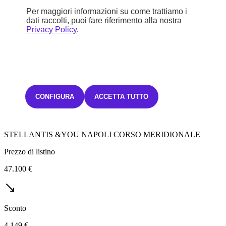
Per maggiori informazioni su come trattiamo i
dati raccolti, puoi fare riferimento alla nostra
Nuovo
Privacy Policy
.
Tonale MY24
Hybrid 130CV Sprint
Mild Hybrid
Automatico
5,7 l/100km
CONFIGURA
ACCETTA TUTTO
C (129 g/km)
STELLANTIS &YOU NAPOLI CORSO MERIDIONALE
Prezzo di listino
47.100 €
Sconto
4.149 €