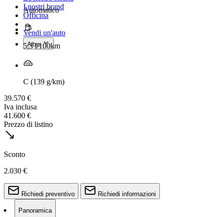
I nostri brand
Automatico
Officina
Vendi un'auto
Altro
5,3 l/100km
C (139 g/km)
39.570 €
Iva inclusa
41.600 €
Prezzo di listino
Sconto
2.030 €
Richiedi preventivo
Richiedi informazioni
Panoramica