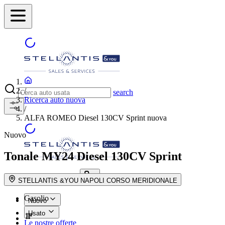
/
search
Ricerca auto nuova
/
ALFA ROMEO Diesel 130CV Sprint nuova
Nuovo
Tonale MY24
Diesel 130CV Sprint
Trova la concessionaria
search button - icon
STELLANTIS &YOU NAPOLI CORSO MERIDIONALE
Gasolio
Nuovo
Usato
Le nostre offerte