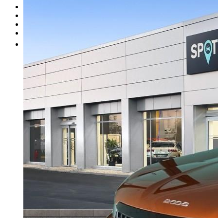
I nostri brand
Officina
Vendi un'auto
Altro