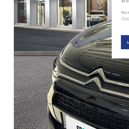
for e
For 
Polic