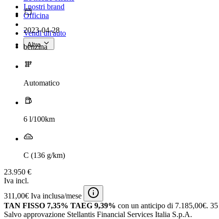
I nostri brand
Officina
2023-04-28
Vendi un'auto
Altro
benzina
Automatico
6 l/100km
C (136 g/km)
23.950 €
Iva incl.
311,00€ Iva inclusa/mese
TAN FISSO 7,35% TAEG 9,39%
con un anticipo di 7.185,00€.
35 
Salvo approvazione Stellantis Financial Services Italia S.p.A.