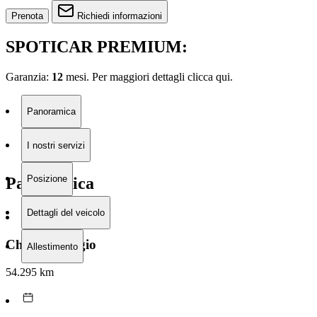
Prenota
Richiedi informazioni
SPOTICAR PREMIUM:
Garanzia:
12
mesi. Per maggiori dettagli clicca
qui.
Panoramica
I nostri servizi
Posizione
Panoramica
Dettagli del veicolo
Chilometraggio
Allestimento
54.295 km