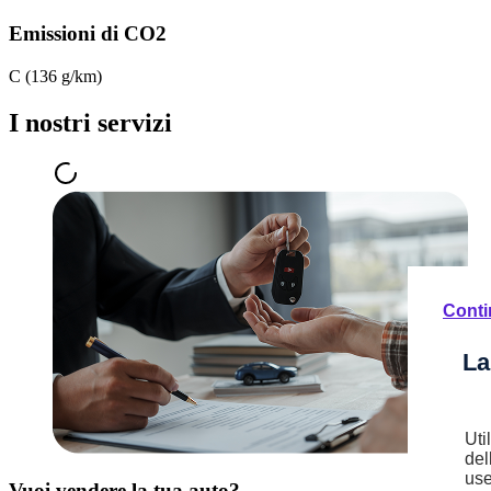
Emissioni di CO2
C (136 g/km)
I nostri servizi
Conti
La
Uti
del
use
Vuoi vendere la tua auto?