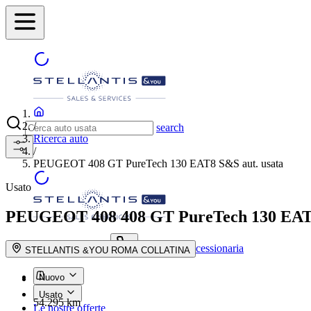
/
search
Ricerca auto
/
PEUGEOT 408 GT PureTech 130 EAT8 S&S aut. usata
Usato
PEUGEOT 408
408 GT PureTech 130 EAT
Trova la concessionaria
search button - icon
STELLANTIS &YOU ROMA COLLATINA
Nuovo
Usato
54.295 km
Le nostre offerte