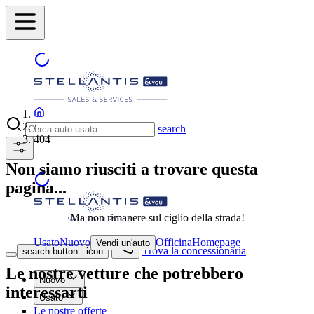
/
search
404
Non siamo riusciti a trovare questa
pagina...
Ma non rimanere sul ciglio della strada!
Usato
Nuovo
Officina
Homepage
Vendi un'auto
Trova la concessionaria
search button - icon
Le nostre vetture che potrebbero
Nuovo
interessarti
Usato
Le nostre offerte