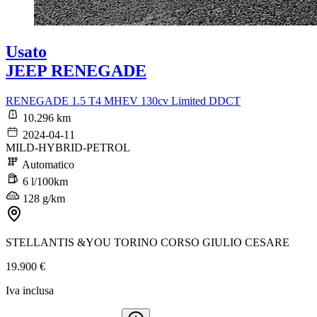
Usato
JEEP RENEGADE
RENEGADE 1.5 T4 MHEV 130cv Limited DDCT
10.296 km
2024-04-11
MILD-HYBRID-PETROL
Automatico
6 l/100km
128 g/km
STELLANTIS &YOU TORINO CORSO GIULIO CESARE
19.900 €
Iva inclusa