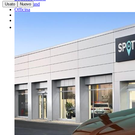
I nostri brand
Usato
Nuovo
Officina
Vendi un'auto
Altro