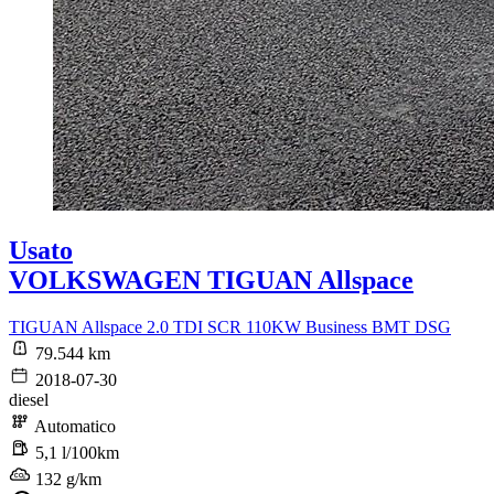
Usato
VOLKSWAGEN TIGUAN Allspace
TIGUAN Allspace 2.0 TDI SCR 110KW Business BMT DSG
79.544 km
2018-07-30
diesel
Automatico
5,1 l/100km
132 g/km