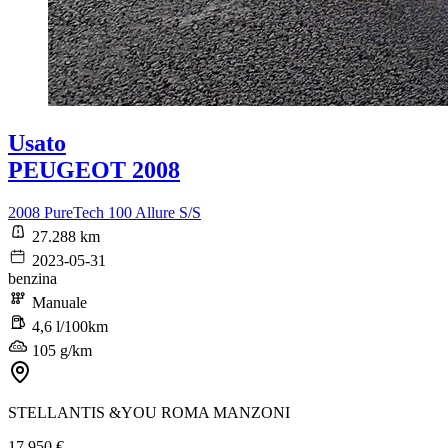
Usato
PEUGEOT 2008
2008 PureTech 100 Allure S/S
27.288 km
2023-05-31
benzina
Manuale
4,6 l/100km
105 g/km
STELLANTIS &YOU ROMA MANZONI
17.950 €