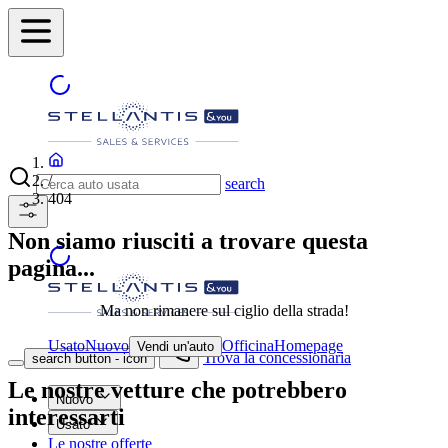
/
search
404
Non siamo riusciti a trovare questa
pagina...
Ma non rimanere sul ciglio della strada!
Usato
Nuovo
Officina
Homepage
Vendi un'auto
Trova la concessionaria
search button - icon
Le nostre vetture che potrebbero
Nuovo
interessarti
Usato
Le nostre offerte