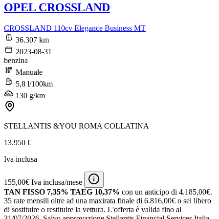
OPEL CROSSLAND
CROSSLAND 110cv Elegance Business MT
36.307 km
2023-08-31
benzina
Manuale
5,8 l/100km
130 g/km
STELLANTIS &YOU ROMA COLLATINA
13.950 €
Iva inclusa
155,00€ Iva inclusa/mese
TAN FISSO 7,35% TAEG 10,37%
con un anticipo di 4.185,00€.
35 rate mensili oltre ad una maxirata finale di 6.816,00€ o sei libero
di sostituire o restituire la vettura.
L'offerta è valida fino al
31/07/2026.
Salvo approvazione Stellantis Financial Services Italia