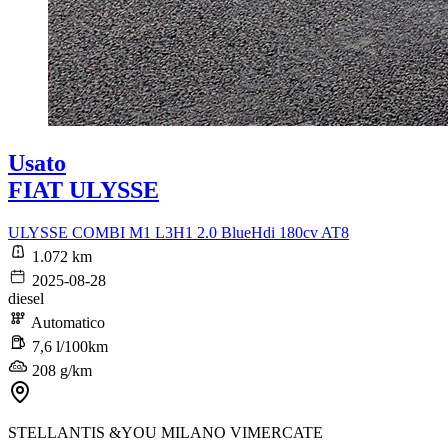
Usato
FIAT ULYSSE
ULYSSE COMBI M1 L3H1 2.0 BlueHdi 180cv AT8
1.072 km
2025-08-28
diesel
Automatico
7,6 l/100km
208 g/km
STELLANTIS &YOU MILANO VIMERCATE