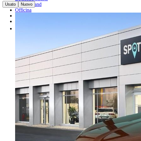
I nostri brand
Usato
Nuovo
Officina
Vendi un'auto
Altro