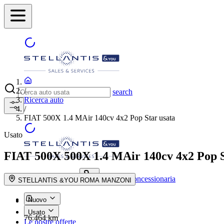
/
search
Ricerca auto
/
FIAT 500X 1.4 MAir 140cv 4x2 Pop Star usata
Usato
FIAT 500X
500X 1.4 MAir 140cv 4x2 Pop 
Trova la concessionaria
search button - icon
STELLANTIS &YOU ROMA MANZONI
Nuovo
Usato
76.464 km
Le nostre offerte