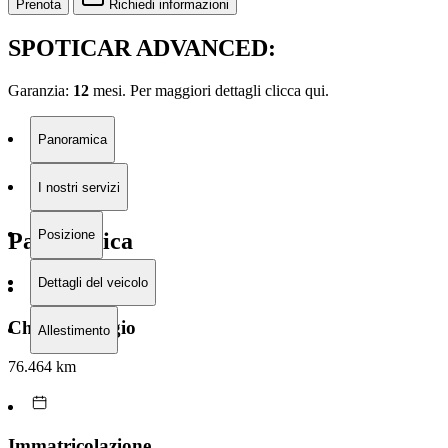
Prenota
Richiedi informazioni
SPOTICAR ADVANCED:
Garanzia:
12
mesi. Per maggiori dettagli clicca
qui.
Panoramica
I nostri servizi
Posizione
Panoramica
Dettagli del veicolo
Chilometraggio
Allestimento
76.464 km
Immatricolazione