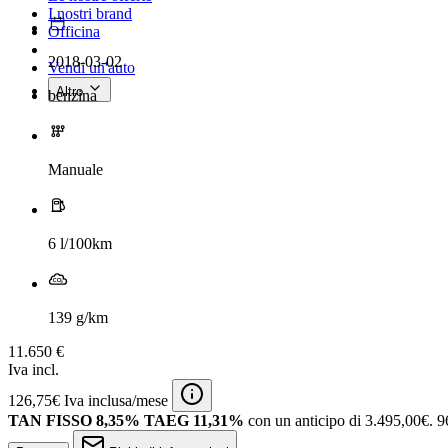
I nostri brand
Officina
2018-03-02
Vendi un'auto
Altro
benzina
Manuale
6 l/100km
139 g/km
11.650 €
Iva incl.
126,75€ Iva inclusa/mese
TAN FISSO 8,35% TAEG 11,31%
con un anticipo di 3.495,00€.
9